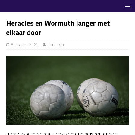
Heracles en Wormuth langer met
elkaar door
8 maart 2021
Redactie
Heracles Almelo staat ook komend seizoen onder