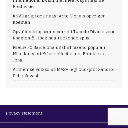
international kwam met meer caps naar de
Eredivisie
KNVB grijpt ook naast Arne Slot als opvolger
Koeman
Opvallend: topscorer verruilt Tweede Divisie voor
Roemenië, Hoek haalt bekende spits
Nieuw FC Barcelona uitshirt razend populair:
Nike lanceert Kobe-collectie met Frenkie de
Jong
Arnhemse volksclub MASV legt oud-prof Xandro
Schenk vast
Privacy statement