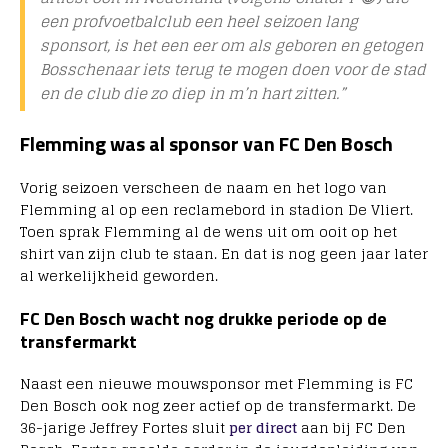
een profvoetbalclub een heel seizoen lang
sponsort, is het een eer om als geboren en getogen
Bosschenaar iets terug te mogen doen voor de stad
en de club die zo diep in m’n hart zitten.”
Flemming was al sponsor van FC Den Bosch
Vorig seizoen verscheen de naam en het logo van
Flemming al op een reclamebord in stadion De Vliert.
Toen sprak Flemming al de wens uit om ooit op het
shirt van zijn club te staan. En dat is nog geen jaar later
al werkelijkheid geworden.
FC Den Bosch wacht nog drukke periode op de
transfermarkt
Naast een nieuwe mouwsponsor met Flemming is FC
Den Bosch ook nog zeer actief op de transfermarkt. De
36-jarige Jeffrey Fortes sluit
per direct
aan bij FC Den