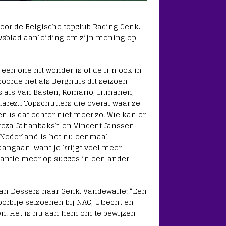
voor de Belgische topclub Racing Genk.
uwsblad aanleiding om zijn mening op
 een one hit wonder is of de lijn ook in
oorde net als Berghuis dit seizoen
ns als Van Basten, Romario, Litmanen,
uarez… Topschutters die overal waar ze
 is dat echter niet meer zo. Wie kan er
lireza Jahanbaksh en Vincent Janssen
n Nederland is het nu eenmaal
aangaan, want je krijgt veel meer
rantie meer op succes in een ander
van Dessers naar Genk. Vandewalle: “Een
orbije seizoenen bij NAC, Utrecht en
en. Het is nu aan hem om te bewijzen