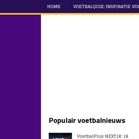
HOME
VOETBALQUIZ: INSPIRATIE V
Populair voetbalnieuws
VoetbalPlus NEXT18: 18