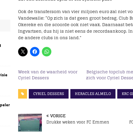
Ook de transfersom van vier miljoen euro zal niet v
Vandewalle: “Op zich is dat geen groot bedrag. Club 
Okereke en die scoorde ook niet vaak. Daarnaast bet
Ingvartsen, dus hij is niet eens de recordaankoop. In 
de andere clubs in ons land.”
t
Week van de waarheid voor
Belgische topclub me
isie
Cyriel Dessers
zich voor Cyriel Dess
CYRIEL DESSERS
HERACLES ALMELO
KRC G
speler
VORIGE
Drukke weken voor FC Emmen
F