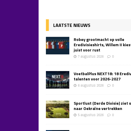
LAATSTE NIEUWS
Robey grootmacht op volle
Eredivisieshirts, Willem II kies
juist voor rust
7 augustus 2026
0
VoetbalPlus NEXT18: 18 Erediv
talenten voor 2026-2027
6 augustus 2026
0
Sportlust (Derde Divisie) ziet 
naar Oekraïne vertrekken
5 augustus 2026
0