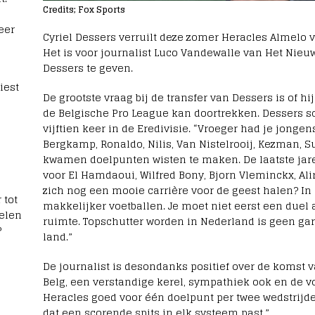
Credits; Fox Sports
eer
Cyriel Dessers verruilt deze zomer Heracles Almelo 
Het is voor journalist Luco Vandewalle van Het Nie
Dessers te geven.
iest
De grootste vraag bij de transfer van Dessers is of hij
de Belgische Pro League kan doortrekken. Dessers sc
vijftien keer in de Eredivisie. “Vroeger had je jonge
Bergkamp, Ronaldo, Nilis, Van Nistelrooij, Kezman, S
kwamen doelpunten wisten te maken. De laatste jaren
voor El Hamdaoui, Wilfred Bony, Bjorn Vleminckx, A
zich nog een mooie carrière voor de geest halen? I
 tot
makkelijker voetballen. Je moet niet eerst een duel 
elen
ruimte. Topschutter worden in Nederland is geen ga
?
land.”
De journalist is desondanks positief over de komst 
Belg, een verstandige kerel, sympathiek ook en de vo
Heracles goed voor één doelpunt per twee wedstrijd
dat een scorende spits in elk systeem past.”