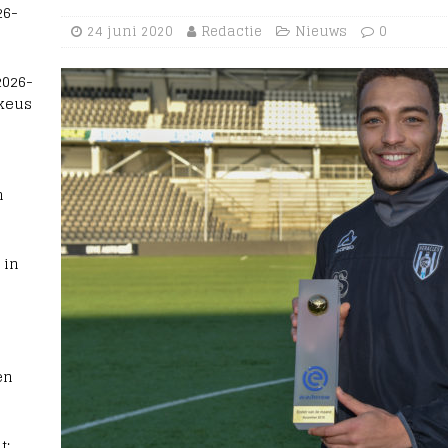
26-
24 juni 2020
Redactie
Nieuws
0
2026-
 keus
n
 in
en
t: