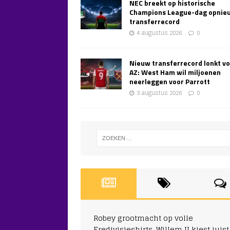
NEC breekt op historische
Champions League-dag opnie
transferrecord
4 augustus 2026
0
Nieuw transferrecord lonkt v
AZ: West Ham wil miljoenen
neerleggen voor Parrott
3 augustus 2026
0
Robey grootmacht op volle
Eredivisieshirts, Willem II kiest juist