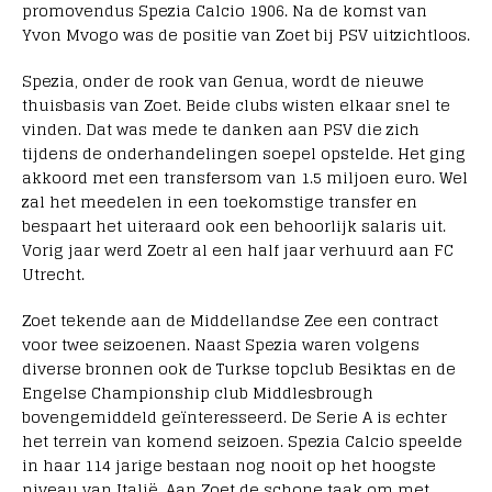
promovendus Spezia Calcio 1906. Na de komst van
Yvon Mvogo was de positie van Zoet bij PSV uitzichtloos.
Spezia, onder de rook van Genua, wordt de nieuwe
thuisbasis van Zoet. Beide clubs wisten elkaar snel te
vinden. Dat was mede te danken aan PSV die zich
tijdens de onderhandelingen soepel opstelde. Het ging
akkoord met een transfersom van 1.5 miljoen euro. Wel
zal het meedelen in een toekomstige transfer en
bespaart het uiteraard ook een behoorlijk salaris uit.
Vorig jaar werd Zoetr al een half jaar verhuurd aan FC
Utrecht.
Zoet tekende aan de Middellandse Zee een contract
voor twee seizoenen. Naast Spezia waren volgens
diverse bronnen ook de Turkse topclub Besiktas en de
Engelse Championship club Middlesbrough
bovengemiddeld geïnteresseerd. De Serie A is echter
het terrein van komend seizoen. Spezia Calcio speelde
in haar 114 jarige bestaan nog nooit op het hoogste
niveau van Italië. Aan Zoet de schone taak om met