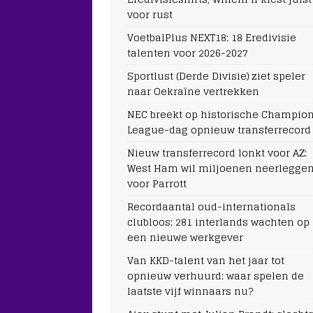
voor rust
VoetbalPlus NEXT18: 18 Eredivisie
talenten voor 2026-2027
Sportlust (Derde Divisie) ziet speler
naar Oekraïne vertrekken
NEC breekt op historische Champio
League-dag opnieuw transferrecord
Nieuw transferrecord lonkt voor AZ:
West Ham wil miljoenen neerlegge
voor Parrott
Recordaantal oud-internationals
clubloos: 281 interlands wachten op
een nieuwe werkgever
Van KKD-talent van het jaar tot
opnieuw verhuurd: waar spelen de
laatste vijf winnaars nu?