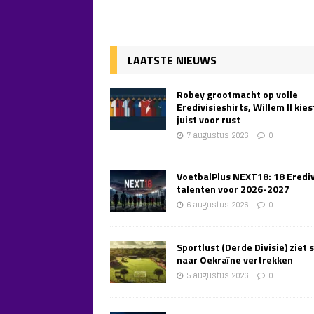
LAATSTE NIEUWS
Robey grootmacht op volle
Eredivisieshirts, Willem II kies
juist voor rust
7 augustus 2026
0
VoetbalPlus NEXT18: 18 Erediv
talenten voor 2026-2027
6 augustus 2026
0
Sportlust (Derde Divisie) ziet 
naar Oekraïne vertrekken
5 augustus 2026
0