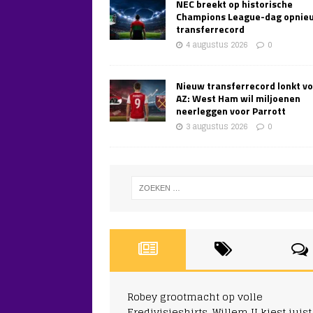
NEC breekt op historische
Champions League-dag opnie
transferrecord
4 augustus 2026
0
Nieuw transferrecord lonkt v
AZ: West Ham wil miljoenen
neerleggen voor Parrott
3 augustus 2026
0
Robey grootmacht op volle
Eredivisieshirts, Willem II kiest juist