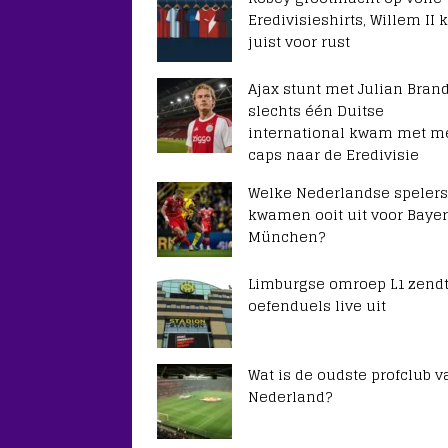
Eredivisieshirts, Willem II k
juist voor rust
Ajax stunt met Julian Brand
slechts één Duitse
international kwam met m
caps naar de Eredivisie
Welke Nederlandse spelers
kwamen ooit uit voor Baye
München?
Limburgse omroep L1 zendt
oefenduels live uit
Wat is de oudste profclub v
Nederland?