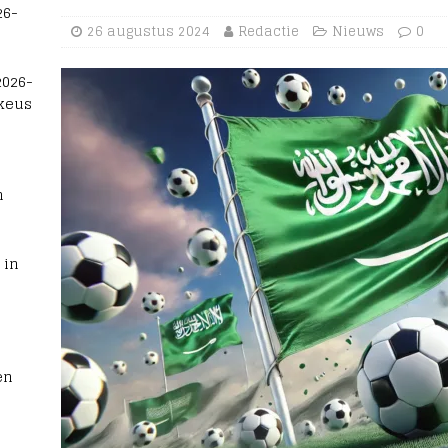
26-
26 augustus 2024
Redactie
Nieuws
0
2026-
 keus
n
 in
en