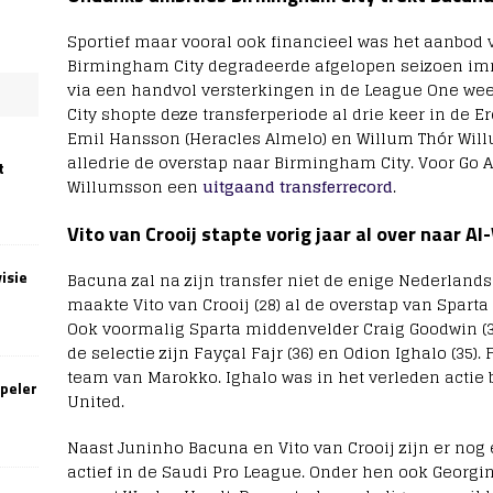
Sportief maar vooral ook financieel was het aanbod
Birmingham City degradeerde afgelopen seizoen im
via een handvol versterkingen in de League One we
City shopte deze transferperiode al drie keer in de E
Emil Hansson (Heracles Almelo) en Willum Thór Wil
alledrie de overstap naar Birmingham City. Voor Go 
t
Willumsson een
uitgaand transferrecord
.
Vito van Crooij stapte vorig jaar al over naar A
isie
Bacuna zal na zijn transfer niet de enige Nederlandse
maakte Vito van Crooij (28) al de overstap van Spart
Ook voormalig Sparta middenvelder Craig Goodwin (3
de selectie zijn Fayçal Fajr (36) en Odion Ighalo (35).
team van Marokko. Ighalo was in het verleden actie 
speler
United.
Naast Juninho Bacuna en Vito van Crooij zijn er nog
actief in de Saudi Pro League. Onder hen ook Geor