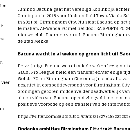
iest
Juninho Bacuna gaat het Verenigd Koninkrijk achter 
Groningen in 2018 voor Huddersfield Town. Via de Sc
in 2021 bij Birmingham City. Nu staat Bacuna op het
t:
te maken. Al-Wehda FC met het door EA SPORTS FC 2
nieuwe club. Daarmee verruilt Bacuna Birmingham vo
eer
de stad Mekka.
Bacuna wachtte al weken op groen licht uit Sao
rn
De 27-jarige Bacuna was al enkele weken bezig met e
Saudi Pro League hield een transfer echter enige tijd
Wehda FC en Birmingham City er nog steeds alle v
 vier
nog niet in competitieverband voor Birmingham City in
Groningen geboren middenvelder daadwerkelijk van 
al een video van Bacuna op het vliegveld met een sja
positieve voorbode op een transfer van de internatio
an
https://twitter.com/Saudifutbol/status/18279188225205
Ondanks ambities Birmingham City trekt Bacuna