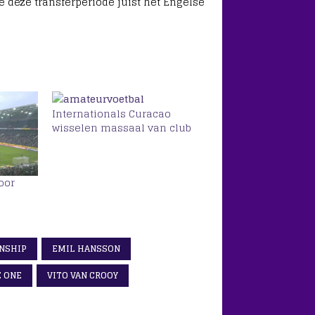
e deze transferperiode juist het Engelse
Internationals Curacao
wisselen massaal van club
oor
NSHIP
EMIL HANSSON
E ONE
VITO VAN CROOY