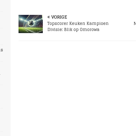
VORIGE
Topscorer Keuken Kampioen
N
Divisie: Blik op Omorowa
ns
n