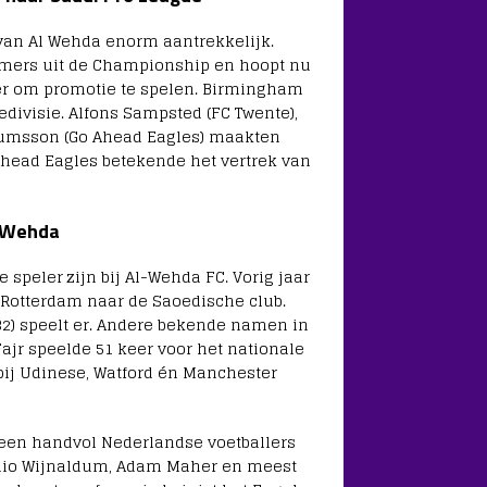
 van Al Wehda enorm aantrekkelijk.
mers uit de Championship en hoopt nu
er om promotie te spelen. Birmingham
redivisie. Alfons Sampsted (FC Twente),
lumsson (Go Ahead Eagles) maakten
Ahead Eagles betekende het vertrek van
l-Wehda
 speler zijn bij Al-Wehda FC. Vorig jaar
a Rotterdam naar de Saoedische club.
2) speelt er. Andere bekende namen in
 Fajr speelde 51 keer voor het nationale
bij Udinese, Watford én Manchester
 een handvol Nederlandse voetballers
ginio Wijnaldum, Adam Maher en meest