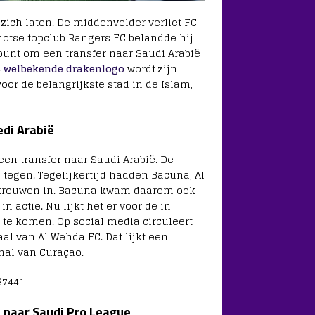
zich laten. De middenvelder verliet FC
hotse topclub Rangers FC belandde hij
 punt om een transfer naar Saudi Arabië
4
welbekende drakenlogo
wordt zijn
or de belangrijkste stad in de Islam,
edi Arabië
en transfer naar Saudi Arabië. De
 tegen. Tegelijkertijd hadden Bacuna, Al
ertrouwen in. Bacuna kwam daarom ook
 actie. Nu lijkt het er voor de in
te komen. Op social media circuleert
al van Al Wehda FC. Dat lijkt een
nal van Curaçao.
37441
 naar Saudi Pro League