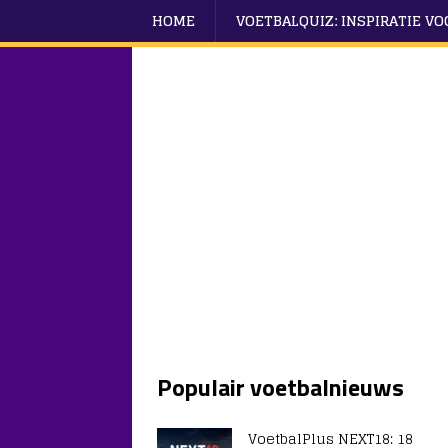
HOME
VOETBALQUIZ: INSPIRATIE V
Populair voetbalnieuws
VoetbalPlus NEXT18: 18