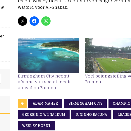
recent Wesley Hoedt. De centrale verdediger verruild
Watford voor Al-Shabab.
uw
oor
Birmingham City neemt
Veel belangstelling v
afstand van social media
Bacuna
aanval op Bacuna
ADAM MAHER
BIRMINGHAM CITY
CHAMPIO
GEORGINIO WIJNALDUM
JUNINHO BACUNA
LEAGU
WESLEY HOEDT