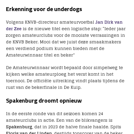
Erkenning voor de underdogs
Volgens KNVB-directeur amateurvoetbal
Jan Dirk van
der Zee
is de nieuwe titel een logische stap: “Ieder jaar
zorgen amateurclubs voor de mooiste verrassingen in
de KNVB Beker. Mooi dat we juist deze smaakmakers
een verdiend podium kunnen bieden met de
Amateurwinnaar titel en beker”
De Amateurwinnaar wordt bepaald door simpelweg te
kijken welke amateurploeg het verst komt in het
toernooi. De officiële uitreiking vindt plaats tijdens de
rust van de bekerfinale in De Kuip.
Spakenburg droomt opnieuw
In de eerste ronde van dit seizoen komen 24
amateurclubs in actie. Een van de blikvangers is
Spakenburg
, dat in 2023 de halve finale haalde. Spits
Floris van der Linden
, destijds topscorer van de beker,