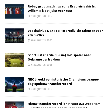
Robey grootmacht op volle Eredivisieshirts,
Willem II kiest juist voor rust
7 augustus 2026
VoetbalPlus NEXT18: 18 Eredivisie talenten voor
2026-2027
6 augustus 2026
Sportlust (Derde Divisie) ziet speler naar
Oekraïne vertrekken
5 augustus 2026
NEC breekt op historische Champions League-
dag opnieuw transferrecord
4 augustus 2026
Nieuw transferrecord lonkt voor AZ: West Ham
wil miljoenen neerleggen voor Parrott