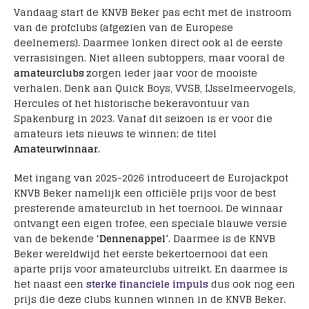
Vandaag start de KNVB Beker pas echt met de instroom
van de profclubs (afgezien van de Europese
deelnemers). Daarmee lonken direct ook al de eerste
verrasisingen. Niet alleen subtoppers, maar vooral de
amateurclubs
zorgen ieder jaar voor de mooiste
verhalen. Denk aan Quick Boys, VVSB, IJsselmeervogels,
Hercules of het historische bekeravontuur van
Spakenburg in 2023. Vanaf dit seizoen is er voor die
amateurs iets nieuws te winnen: de titel
Amateurwinnaar
.
Met ingang van 2025-2026 introduceert de Eurojackpot
KNVB Beker namelijk een officiële prijs voor de best
presterende amateurclub in het toernooi. De winnaar
ontvangt een eigen trofee, een speciale blauwe versie
van de bekende
‘Dennenappel’
. Daarmee is de KNVB
Beker wereldwijd het eerste bekertoernooi dat een
aparte prijs voor amateurclubs uitreikt. En daarmee is
het naast een
sterke financiele impuls
dus ook nog een
prijs die deze clubs kunnen winnen in de KNVB Beker.