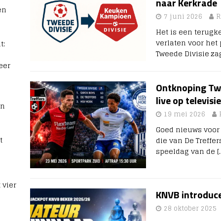
naar Kerkrade
en
7 juni 2026
R
Het is een terugk
verlaten voor het
t:
Tweede Divisie za
eer
Ontknoping Twe
live op televisie
rn
19 mei 2026
Goed nieuws voor 
t
die van De Treffer
speeldag van de
[
 vier
KNVB introduce
28 oktober 2025