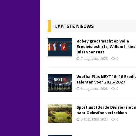
LAATSTE NIEUWS
Robey grootmacht op volle
Eredivisieshirts, Willem II kies
juist voor rust
7 augustus 2026
0
VoetbalPlus NEXT18: 18 Erediv
talenten voor 2026-2027
6 augustus 2026
0
Sportlust (Derde Divisie) ziet 
naar Oekraïne vertrekken
5 augustus 2026
0