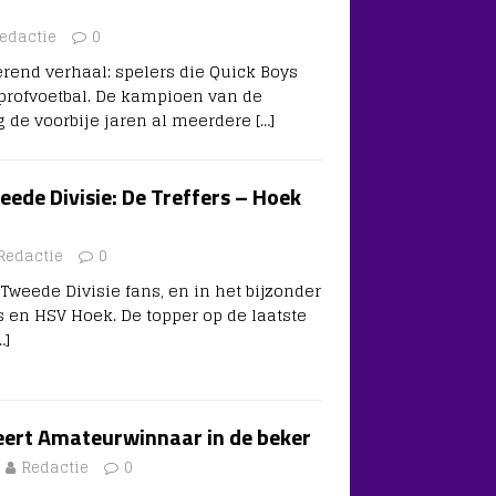
edactie
0
erend verhaal: spelers die Quick Boys
 profvoetbal. De kampioen van de
g de voorbije jaren al meerdere
[…]
ede Divisie: De Treffers – Hoek
Redactie
0
Tweede Divisie fans, en in het bijzonder
s en HSV Hoek. De topper op de laatste
…]
ert Amateurwinnaar in de beker
Redactie
0