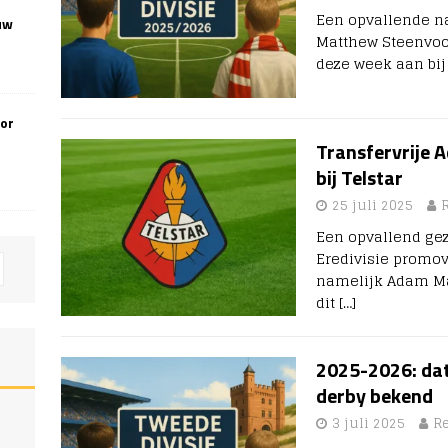
Een opvallende na
uw
Matthew Steenvoor
deze week aan bi
oor
Transfervrije 
bij Telstar
25 juli 2025
Een opvallend gezi
Eredivisie promo
namelijk Adam Mah
dit
[…]
2025-2026: dat
derby bekend
3 juli 2025
R