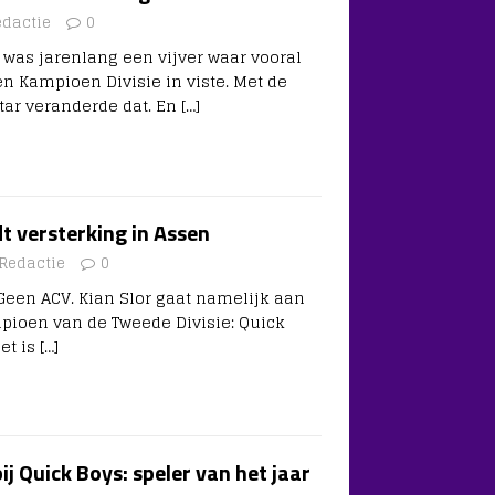
edactie
0
 was jarenlang een vijver waar vooral
en Kampioen Divisie in viste. Met de
tar veranderde dat. En
[…]
t versterking in Assen
Redactie
0
een ACV. Kian Slor gaat namelijk aan
mpioen van de Tweede Divisie: Quick
Het is
[…]
ij Quick Boys: speler van het jaar