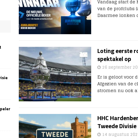
Vandaag start de 
van de profclubs 
Daarmee lonken di
t
Loting eerste r
spektakel op
26 september 20
Er is geloot voor 
isie
Afgezien van de c
stromen nu ook al
speler
HHC Hardenber
Tweede Divisie
14 augustus 202