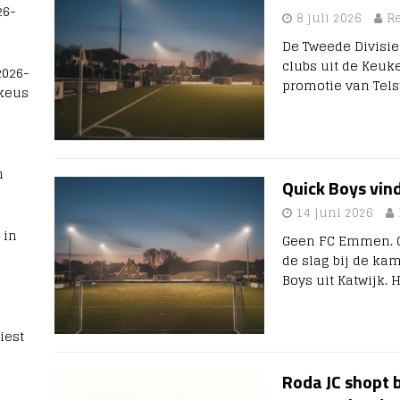
26-
8 juli 2026
R
De Tweede Divisie
clubs uit de Keuk
2026-
promotie van Tels
 keus
n
Quick Boys vind
14 juni 2026
 in
Geen FC Emmen. G
de slag bij de ka
Boys uit Katwijk. 
iest
Roda JC shopt b