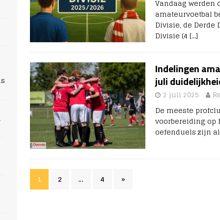
Vandaag werden d
amateurvoetbal b
Divisie, de Derde 
Divisie (4
[…]
Indelingen ama
juli duidelijkhe
ns
2 juli 2025
R
De meeste profclu
n
voorbereiding op h
oefenduels zijn a
1
2
…
4
»