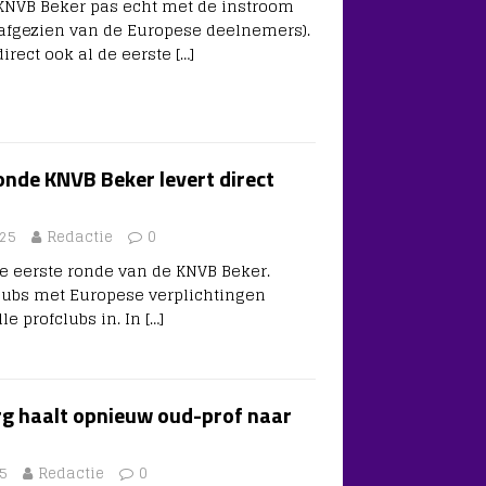
KNVB Beker pas echt met de instroom
(afgezien van de Europese deelnemers).
rect ook al de eerste
[…]
onde KNVB Beker levert direct
25
Redactie
0
de eerste ronde van de KNVB Beker.
lubs met Europese verplichtingen
le profclubs in. In
[…]
g haalt opnieuw oud-prof naar
5
Redactie
0