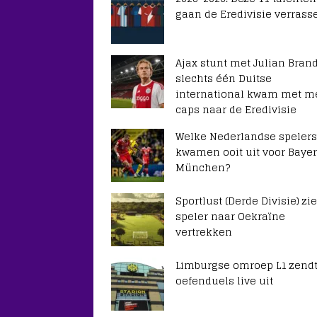
gaan de Eredivisie verrass
Ajax stunt met Julian Brand
slechts één Duitse
international kwam met m
caps naar de Eredivisie
Welke Nederlandse spelers
kwamen ooit uit voor Baye
München?
Sportlust (Derde Divisie) zie
speler naar Oekraïne
vertrekken
Limburgse omroep L1 zendt
oefenduels live uit