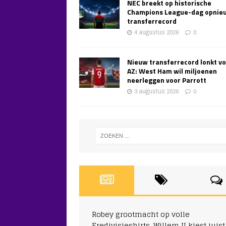
NEC breekt op historische
Champions League-dag opnie
transferrecord
4 augustus 2026
0
Nieuw transferrecord lonkt v
AZ: West Ham wil miljoenen
neerleggen voor Parrott
3 augustus 2026
0
Robey grootmacht op volle
Eredivisieshirts, Willem II kiest juist