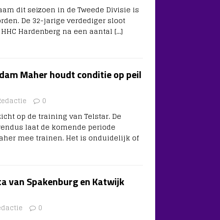
am dit seizoen in de Tweede Divisie is
den. De 32-jarige verdediger sloot
j HHC Hardenberg na een aantal
[…]
Adam Maher houdt conditie op peil
Redactie
0
cht op de training van Telstar. De
vendus laat de komende periode
er mee trainen. Het is onduidelijk of
a van Spakenburg en Katwijk
edactie
0