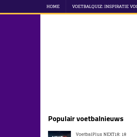
HOME
VOETBALQUIZ: INSPIRATIE V
Populair voetbalnieuws
VoetbalPlus NEXT18: 18