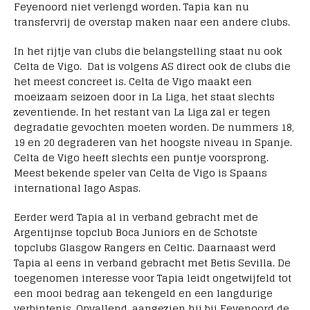
Feyenoord niet verlengd worden. Tapia kan nu
transfervrij de overstap maken naar een andere clubs.
In het rijtje van clubs die belangstelling staat nu ook
Celta de Vigo. Dat is volgens AS direct ook de clubs die
het meest concreet is. Celta de Vigo maakt een
moeizaam seizoen door in La Liga, het staat slechts
zeventiende. In het restant van La Liga zal er tegen
degradatie gevochten moeten worden. De nummers 18,
19 en 20 degraderen van het hoogste niveau in Spanje.
Celta de Vigo heeft slechts een puntje voorsprong.
Meest bekende speler van Celta de Vigo is Spaans
international Iago Aspas.
Eerder werd Tapia al in verband gebracht met de
Argentijnse topclub Boca Juniors en de Schotste
topclubs Glasgow Rangers en Celtic. Daarnaast werd
Tapia al eens in verband gebracht met Betis Sevilla. De
toegenomen interesse voor Tapia leidt ongetwijfeld tot
een mooi bedrag aan tekengeld en een langdurige
verbintenis. Opvallend, aangezien hij bij Feyenoord de