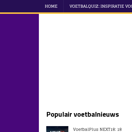
HOME
VOETBALQUIZ: INSPIRATIE V
Populair voetbalnieuws
VoetbalPlus NEXT18: 18