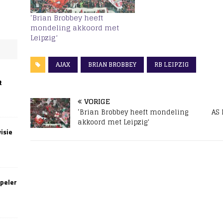
‘Brian Brobbey heeft
mondeling akkoord met
Leipzig’
AJAX
BRIAN BROBBEY
RB LEIPZIG
t
VORIGE
‘Brian Brobbey heeft mondeling
AS 
akkoord met Leipzig’
isie
speler