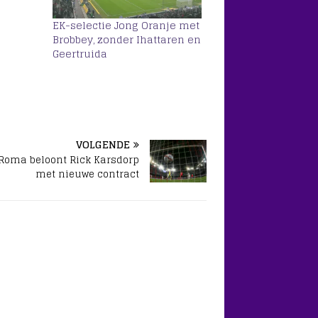
EK-selectie Jong Oranje met
Brobbey, zonder Ihattaren en
Geertruida
VOLGENDE
Roma beloont Rick Karsdorp
met nieuwe contract