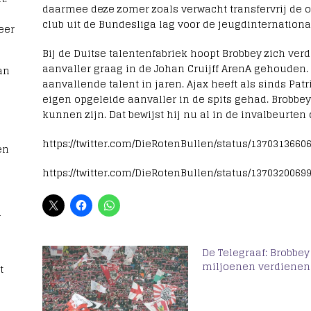
daarmee deze zomer zoals verwacht transfervrij de ov
club uit de Bundesliga lag voor de jeugdinternational
eer
Bij de Duitse talentenfabriek hoopt Brobbey zich ver
aanvaller graag in de Johan Cruijff ArenA gehouden. 
an
aanvallende talent in jaren. Ajax heeft als sinds Pat
eigen opgeleide aanvaller in de spits gehad. Brobbe
kunnen zijn. Dat bewijst hij nu al in de invalbeurten d
https://twitter.com/DieRotenBullen/status/1370313660
en
https://twitter.com/DieRotenBullen/status/1370320069
1
De Telegraaf: Brobbey
miljoenen verdienen
t