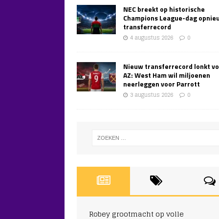
NEC breekt op historische
Champions League-dag opnie
transferrecord
4 augustus 2026
0
Nieuw transferrecord lonkt v
AZ: West Ham wil miljoenen
neerleggen voor Parrott
3 augustus 2026
0
Robey grootmacht op volle