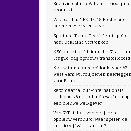
Eredivisieshirts, Willem II kiest juist
voor rust
VoetbalPlus NEXT18: 18 Eredivisie
talenten voor 2026-2027
Sportlust (Derde Divisie) ziet speler
naar Oekraïne vertrekken
NEC breekt op historische Champio
League-dag opnieuw transferrecord
Nieuw transferrecord lonkt voor AZ:
West Ham wil miljoenen neerlegge
voor Parrott
Recordaantal oud-internationals
clubloos: 281 interlands wachten op
een nieuwe werkgever
Van KKD-talent van het jaar tot
opnieuw verhuurd: waar spelen de
laatste vijf winnaars nu?