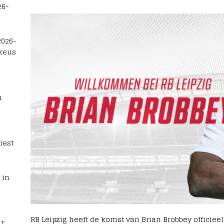
26-
2026-
 keus
n
iest
 in
RB Leipzig heeft de komst van Brian Brobbey officie
t: