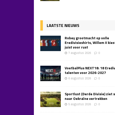
LAATSTE NIEUWS
Robey grootmacht op volle
Eredivisieshirts, Willem II kies
juist voor rust
7 augustus 2026
0
VoetbalPlus NEXT18: 18 Erediv
talenten voor 2026-2027
6 augustus 2026
0
Sportlust (Derde Divisie) ziet 
naar Oekraïne vertrekken
5 augustus 2026
0