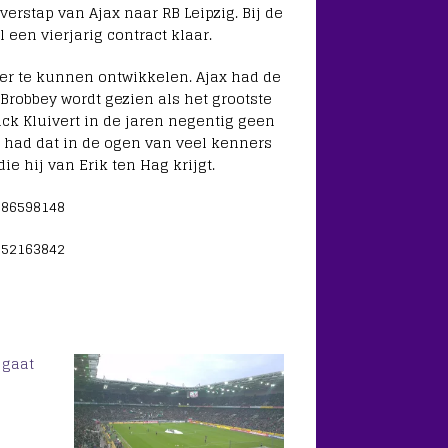
erstap van Ajax naar RB Leipzig. Bij de
 een vierjarig contract klaar.
der te kunnen ontwikkelen. Ajax had de
Brobbey wordt gezien als het grootste
rick Kluivert in de jaren negentig geen
y had dat in de ogen van veel kenners
ie hij van Erik ten Hag krijgt.
686598148
952163842
 gaat