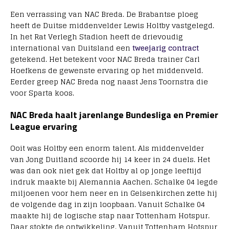
Een verrassing van NAC Breda. De Brabantse ploeg
heeft de Duitse middenvelder Lewis Holtby vastgelegd.
In het Rat Verlegh Stadion heeft de drievoudig
international van Duitsland een
tweejarig contract
getekend. Het betekent voor NAC Breda trainer Carl
Hoefkens de gewenste ervaring op het middenveld.
Eerder greep NAC Breda nog naast Jens Toornstra die
voor Sparta koos.
NAC Breda haalt jarenlange Bundesliga en Premier
League ervaring
Ooit was Holtby een enorm talent. Als middenvelder
van Jong Duitland scoorde hij 14 keer in 24 duels. Het
was dan ook niet gek dat Holtby al op jonge leeftijd
indruk maakte bij Alemannia Aachen. Schalke 04 legde
miljoenen voor hem neer en in Gelsenkirchen zette hij
de volgende dag in zijn loopbaan. Vanuit Schalke 04
maakte hij de logische stap naar Tottenham Hotspur.
Daar stokte de ontwikkeling. Vanuit Tottenham Hotspur