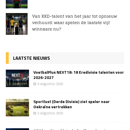
Van KKD-talent van het jaar tot opnieuw
verhuurd: waar spelen de laatste vijf
winnaars nu?
LAATSTE NIEUWS
VoetbalPlus NEXT18: 18 Eredivisie talenten voor
2026-2027
6 augustus 2026
Sportlust (Derde Divisie) ziet speler naar
Oekraïne vertrekken
5 augustus 2026