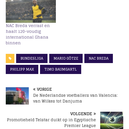
NAC Breda verrast en
haalt 120-voudig
international Ghana
binnen
BUNDESLIGA
MARIO GÖTZE
NAC BREDA
PHILIPP MAX
TIMO BAUMGARTL
VORIGE
De Nederlandse voetballers van Valencia:
van Wilkes tot Danjuma
VOLGENDE
Promotieheld Telstar duikt op in Egyptische
Premier League