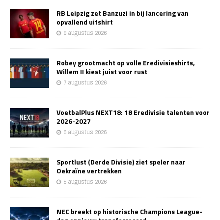
RB Leipzig zet Banzuzi in bij lancering van
opvallend uitshirt
8 augustus 2026
Robey grootmacht op volle Eredivisieshirts,
Willem II kiest juist voor rust
7 augustus 2026
VoetbalPlus NEXT18: 18 Eredivisie talenten voor
2026-2027
6 augustus 2026
Sportlust (Derde Divisie) ziet speler naar
Oekraïne vertrekken
5 augustus 2026
NEC breekt op historische Champions League-