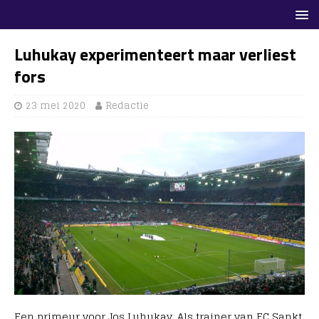
Luhukay experimenteert maar verliest
fors
23 mei 2020
Redactie
Een primeur voor Jos Luhukay. Als trainer van FC Sankt