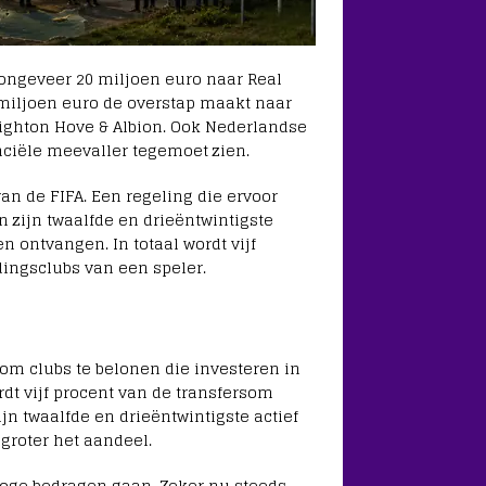
ongeveer 20 miljoen euro naar Real
 miljoen euro de overstap maakt naar
Brighton Hove & Albion. Ook Nederlandse
iële meevaller tegemoet zien.
an de FIFA. Een regeling die ervoor
n zijn twaalfde en drieëntwintigste
 ontvangen. In totaal wordt vijf
dingsclubs van een speler.
 om clubs te belonen die investeren in
rdt vijf procent van de transfersom
jn twaalfde en drieëntwintigste actief
 groter het aandeel.
oge bedragen gaan. Zeker nu steeds