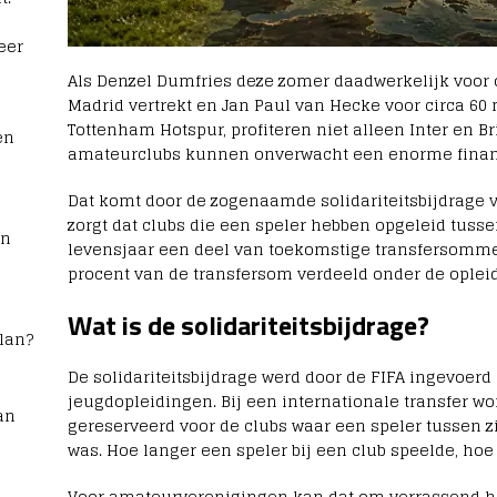
eer
Als Denzel Dumfries deze zomer daadwerkelijk voor 
Madrid vertrekt en Jan Paul van Hecke voor circa 60
Tottenham Hotspur, profiteren niet alleen Inter en 
en
amateurclubs kunnen onverwacht een enorme financ
Dat komt door de zogenaamde solidariteitsbijdrage v
zorgt dat clubs die een speler hebben opgeleid tusse
rn
levensjaar een deel van toekomstige transfersommen
procent van de transfersom verdeeld onder de oplei
Wat is de solidariteitsbijdrage?
lan?
De solidariteitsbijdrage werd door de FIFA ingevoerd
jeugdopleidingen. Bij een internationale transfer wo
an
gereserveerd voor de clubs waar een speler tussen zi
was. Hoe langer een speler bij een club speelde, hoe
Voor amateurverenigingen kan dat om verrassend h