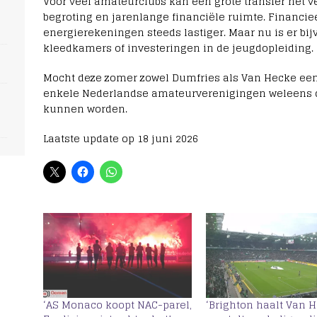
s
Voor veel amateurclubs kan één grote transfer het v
begroting en jarenlange financiële ruimte. Financie
energierekeningen steeds lastiger. Maar nu is er bij
kleedkamers of investeringen in de jeugdopleiding.
Mocht deze zomer zowel Dumfries als Van Hecke een
enkele Nederlandse amateurverenigingen weleens d
kunnen worden.
Laatste update op 18 juni 2026
‘AS Monaco koopt NAC-parel,
‘Brighton haalt Van 