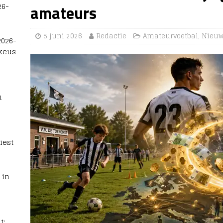
26-
amateurs
5 juni 2026
Redactie
Amateurvoetbal
,
Nieu
2026-
 keus
n
iest
 in
t: