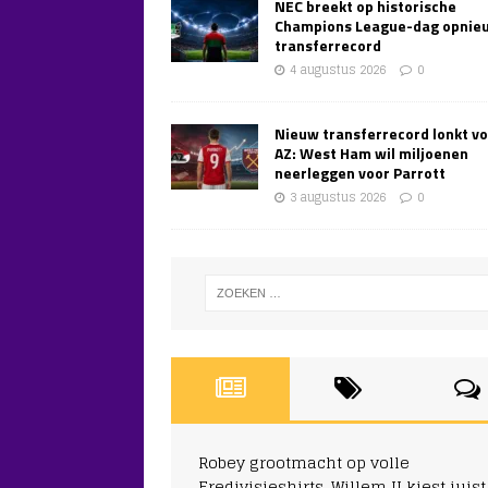
NEC breekt op historische
Champions League-dag opnie
transferrecord
4 augustus 2026
0
Nieuw transferrecord lonkt v
AZ: West Ham wil miljoenen
neerleggen voor Parrott
3 augustus 2026
0
Robey grootmacht op volle
Eredivisieshirts, Willem II kiest juist