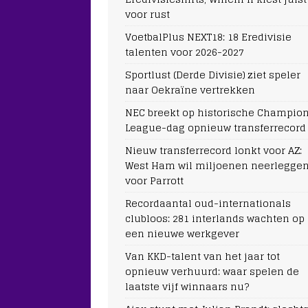
voor rust
VoetbalPlus NEXT18: 18 Eredivisie
talenten voor 2026-2027
Sportlust (Derde Divisie) ziet speler
naar Oekraïne vertrekken
NEC breekt op historische Champio
League-dag opnieuw transferrecord
Nieuw transferrecord lonkt voor AZ:
West Ham wil miljoenen neerlegge
voor Parrott
Recordaantal oud-internationals
clubloos: 281 interlands wachten op
een nieuwe werkgever
Van KKD-talent van het jaar tot
opnieuw verhuurd: waar spelen de
laatste vijf winnaars nu?