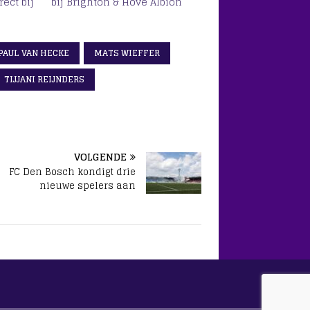
rect bij
bij Brighton & Hove Albion
 PAUL VAN HECKE
MATS WIEFFER
TIJJANI REIJNDERS
VOLGENDE
FC Den Bosch kondigt drie
nieuwe spelers aan