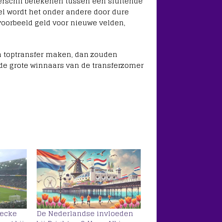
erschil betekenen tussen een sluitende
el wordt het onder andere door dure
voorbeeld geld voor nieuwe velden,
 toptransfer maken, dan zouden
e grote winnaars van de transferzomer
Hecke
De Nederlandse invloeden