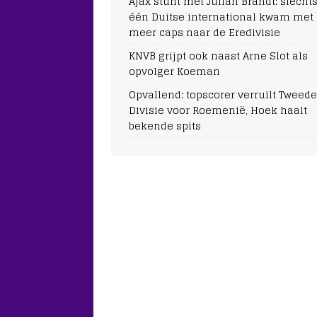
Ajax stunt met Julian Brandt: slecht
één Duitse international kwam met
meer caps naar de Eredivisie
KNVB grijpt ook naast Arne Slot als
opvolger Koeman
Opvallend: topscorer verruilt Tweede
Divisie voor Roemenië, Hoek haalt
bekende spits