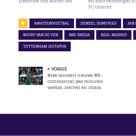
Eredivise vist achter het’
en stalt verdediger di
FC Utrecht’
AMATEURVOETBAL
DENZEL DUMFRIES
JAN
MICKY VAN DE VEN
NAC BREDA
REAL MADRID
TOTTENHAM HOTSPUR
VORIGE
Nike lanceert nieuwe WK-
commercial: zes minuten
voetbal, sterren en chaos