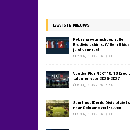
LAATSTE NIEUWS
Robey grootmacht op volle
Eredivisieshirts, Willem II kies
juist voor rust
7 augustus 2026
0
VoetbalPlus NEXT18: 18 Erediv
talenten voor 2026-2027
6 augustus 2026
0
Sportlust (Derde Divisie) ziet 
naar Oekraïne vertrekken
5 augustus 2026
0