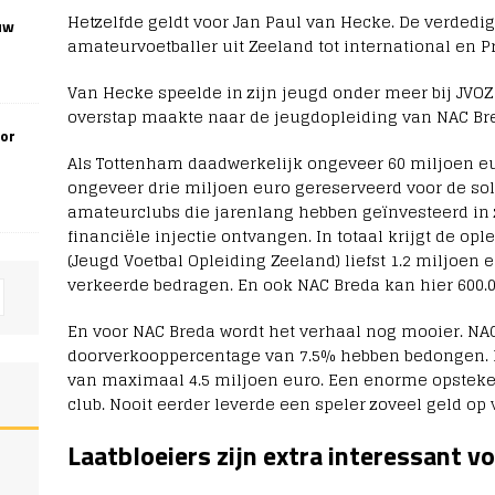
Hetzelfde geldt voor Jan Paul van Hecke. De verdedig
uw
amateurvoetballer uit Zeeland tot international en 
Van Hecke speelde in zijn jeugd onder meer bij JVOZ
overstap maakte naar de jeugdopleiding van NAC Br
oor
Als Tottenham daadwerkelijk ongeveer 60 miljoen eur
ongeveer drie miljoen euro gereserveerd voor de sol
amateurclubs die jarenlang hebben geïnvesteerd in z
financiële injectie ontvangen. In totaal krijgt de op
(Jeugd Voetbal Opleiding Zeeland) liefst 1.2 miljoen e
verkeerde bedragen. En ook NAC Breda kan hier 600.0
En voor NAC Breda wordt het verhaal nog mooier. NAC
doorverkooppercentage van 7.5% hebben bedongen. D
van maximaal 4.5 miljoen euro. Een enorme opsteke
club. Nooit eerder leverde een speler zoveel geld op
Laatbloeiers zijn extra interessant 