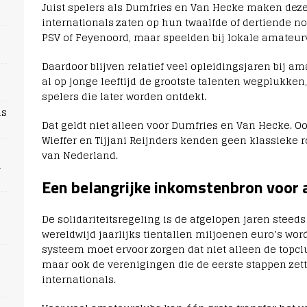
Juist spelers als Dumfries en Van Hecke maken deze 
internationals zaten op hun twaalfde of dertiende no
PSV of Feyenoord, maar speelden bij lokale amateur
Daardoor blijven relatief veel opleidingsjaren bij 
al op jonge leeftijd de grootste talenten wegplukken,
spelers die later worden ontdekt.
ns
Dat geldt niet alleen voor Dumfries en Van Hecke. Oo
Wieffer en Tijjani Reijnders kenden geen klassieke 
van Nederland.
n
Een belangrijke inkomstenbron voor
De solidariteitsregeling is de afgelopen jaren steeds
wereldwijd jaarlijks tientallen miljoenen euro’s wo
systeem moet ervoor zorgen dat niet alleen de topclu
maar ook de verenigingen die de eerste stappen zet
internationals.