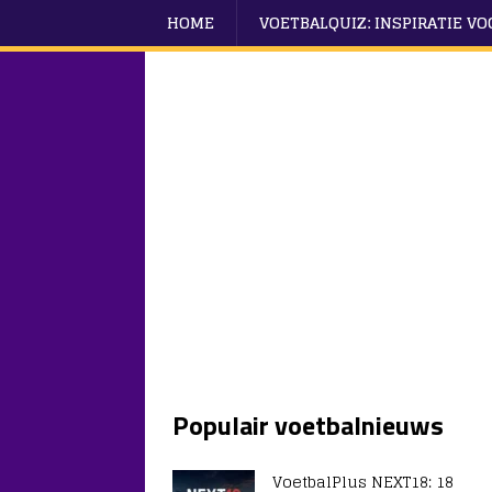
HOME
VOETBALQUIZ: INSPIRATIE V
Populair voetbalnieuws
VoetbalPlus NEXT18: 18