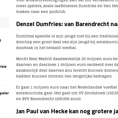
meer spelers, zoals laatbloeiers Dumfries en Van Heck
maken naar een profclub.
Denzel Dumfries: van Barendrecht na
Dumfries speelde in zijn jeugd niet bij een tradition
t
doorliep een groot deel van zijn jeugd bij amateurcl
doorbrak in het betaald voetbal.
Mocht Real Madrid daadwerkelijk 20 miljoen euro beta
daarvan en daarmee 1 miljoen euro verdeeld over de
isie
aanzienlijk deel daarvan zou terecht kunnen komen 
hadden kunnen dromen van dergelijke bedragen.
Er gaat 1 miljoen euro naar het Nederlandse voetbal
amateurclubs gaat. Het gaat om VV Smitshoek (150.000
speler
en BVV Barendrecht (200.000 euro)
Jan Paul van Hecke kan nog grotere j