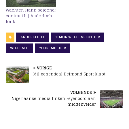
Wachten Hahn beloond:
contract bij Anderlecht
lonkt
ANDERLECHT
TIMON WELLENREUTHER
WILLEM II
YOURI MULDER
VORIGE
Miljoenendeal Helmond Sport klapt
VOLGENDE
Nigeriaanse media linken Feyenoord aan
middenvelder