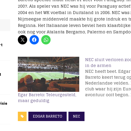
2007. Als speler van NEC was hij voor Paraguay actie
2004 en het WK voetbal in Duitsland in 2006. NEC was 
Nijmeegse middenveld maakte hij grote indruk en tr
Reginna. Het Italiaanse leven beviel hem klaarblijke
ook nog voor Atalanta Bergamo, Palermo en Sampdor
rt
NEC sluit verloren z
in de armen
NEC heeft beet. Edgar
t
Barreto keert terug o
Nederlandse velden. 
club waar hij zijn Eu
avontuur ooit begon.
Egar Barreto: Teleurgesteld,
zestigvoudig internat
maar geduldig
isie
van Paraguay tekend
een seizoen in Nijm
EDGAR BARRETO
NEC
met de optie op nog 
jaar. De 36-jarige
middenvelder denkt 