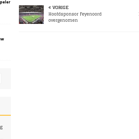
speler
lang niet over afbou
VORIGE
Barreto heeft…
Hoofdsponsor Feyenoord
overgenomen
uw
ng