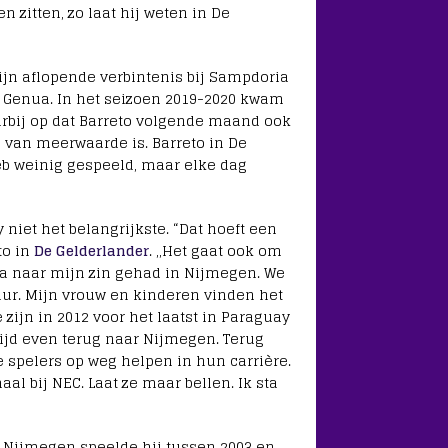
 zitten, zo laat hij weten in De
ijn aflopende verbintenis bij Sampdoria
uit Genua. In het seizoen 2019-2020 kwam
aarbij op dat Barreto volgende maand ook
l van meerwaarde is. Barreto in De
 heb weinig gespeeld, maar elke dag
niet het belangrijkste. “Dat hoeft een
to in
De Gelderlander
. ,,Het gaat ook om
ma naar mijn zin gehad in Nijmegen. We
uur. Mijn vrouw en kinderen vinden het
zijn in 2012 voor het laatst in Paraguay
tijd even terug naar Nijmegen. Terug
e spelers op weg helpen in hun carrière.
al bij NEC. Laat ze maar bellen. Ik sta
n Nijmegen speelde hij tussen 2003 en