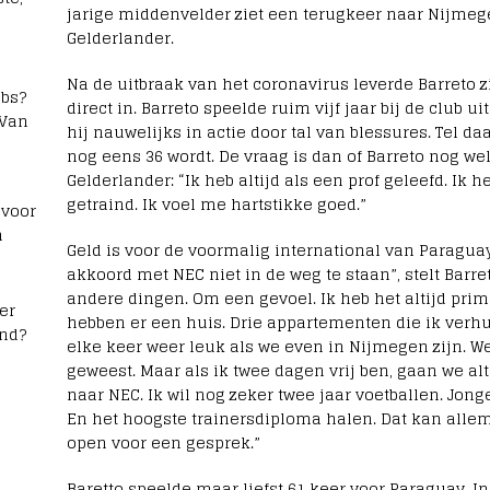
jarige middenvelder ziet een terugkeer naar Nijmegen
Gelderlander.
Na de uitbraak van het coronavirus leverde Barreto z
bs?
direct in. Barreto speelde ruim vijf jaar bij de club 
 Van
hij nauwelijks in actie door tal van blessures. Tel d
nog eens 36 wordt. De vraag is dan of Barreto nog we
Gelderlander: “Ik heb altijd als een prof geleefd. Ik
getraind. Ik voel me hartstikke goed.”
 voor
n
Geld is voor de voormalig international van Paraguay 
akkoord met NEC niet in de weg te staan”, stelt Barre
andere dingen. Om een gevoel. Ik heb het altijd pri
er
hebben er een huis. Drie appartementen die ik verh
and?
elke keer weer leuk als we even in Nijmegen zijn. We 
geweest. Maar als ik twee dagen vrij ben, gaan we al
naar NEC. Ik wil nog zeker twee jaar voetballen. Jong
En het hoogste trainersdiploma halen. Dat kan allema
open voor een gesprek.”
Baretto speelde maar liefst 61 keer voor Paraguay. I