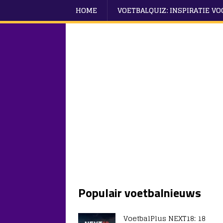
HOME
VOETBALQUIZ: INSPIRATIE V
Populair voetbalnieuws
VoetbalPlus NEXT18: 18