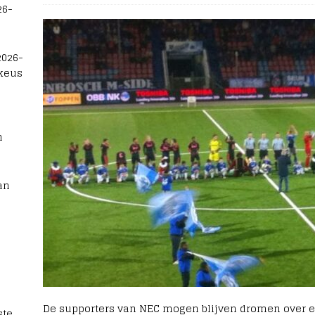
26-
2026-
 keus
n
an
De supporters van NEC mogen blijven dromen over ee
te,