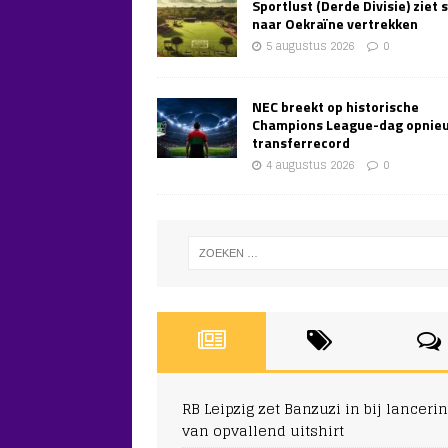
Sportlust (Derde Divisie) ziet 
naar Oekraïne vertrekken
5 augustus 2026
0
NEC breekt op historische
Champions League-dag opnie
transferrecord
4 augustus 2026
0
RB Leipzig zet Banzuzi in bij lanceri
van opvallend uitshirt