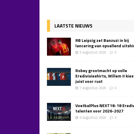
LAATSTE NIEUWS
RB Leipzig zet Banzuzi in bij
lancering van opvallend uitshi
8 augustus 2026
0
Robey grootmacht op volle
Eredivisieshirts, Willem II kies
juist voor rust
7 augustus 2026
0
VoetbalPlus NEXT18: 18 Erediv
talenten voor 2026-2027
6 augustus 2026
0