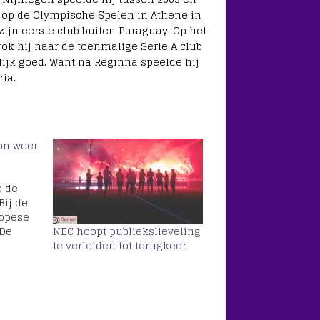
f op de Olympische Spelen in Athene in
zijn eerste club buiten Paraguay. Op het
ok hij naar de toenmalige Serie A club
lijk goed. Want na Reginna speelde hij
ia.
oon weer
p de
Bij de
ropese
 De
NEC hoopt publiekslieveling
ional
te verleiden tot terugkeer
e voor
egen
een
nog