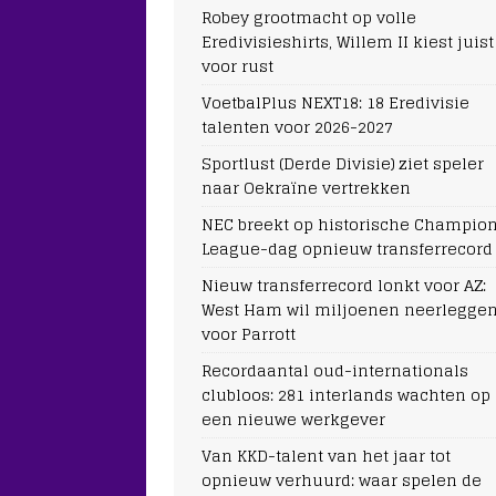
Robey grootmacht op volle
Eredivisieshirts, Willem II kiest juist
voor rust
VoetbalPlus NEXT18: 18 Eredivisie
talenten voor 2026-2027
Sportlust (Derde Divisie) ziet speler
naar Oekraïne vertrekken
NEC breekt op historische Champio
League-dag opnieuw transferrecord
Nieuw transferrecord lonkt voor AZ:
West Ham wil miljoenen neerlegge
voor Parrott
Recordaantal oud-internationals
clubloos: 281 interlands wachten op
een nieuwe werkgever
Van KKD-talent van het jaar tot
opnieuw verhuurd: waar spelen de