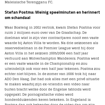
Maleisische Terengganu FC.
Stefan Postma: Weinig speelminuten en herinnert
om schandaal
Waar Boateng in 2002 vertrok, kwam Stefan Postma voor
ruim 2 miljoen euro over van De Graafschap. De
doelman wist in zijn vier contractjaren nooit een vaste
waarde bij Aston Villa te worden. Na drie seizoenen als
reservedoelman in de Premier League werd hij door
Aston Villa in het seizoen 2005/2006 een half jaar
verhuurd aan Wolverhampton Wanderers. Postma werd
er een vaste waarde in de Championship en zou
uiteindelijk ook voor een half jaar tekenen. Postma zou
echter niet blijven. In de zomer van 2006 trok hij naar
ADO Den Haag. Dat had ook alles met een privé situatie
te maken waarbij zijn ex-vriendin een video naar
buiten bracht welke door de Engelse tabloids werd
opgepakt. De pornografische video werd
honderdduizenden keren bekeken. In Engeland is
Postma dan ook bekender door de video dan om zijn