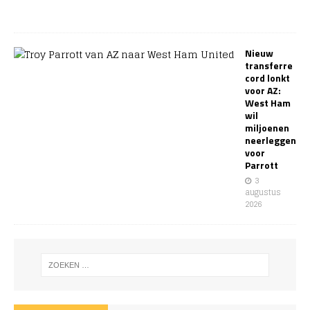
2
6
Nieuw
transferre
cord lonkt
voor AZ:
West Ham
wil
miljoenen
neerleggen
voor
Parrott
3
augustus
2026