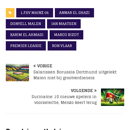
1.FSV MAINZ 05
ANWAR EL GHAZI
DONYELL MALEN
IAN MAATSEN
KARIM EL AHMADI
MARCO BIZOT
PREMIER LEAGUE
RON VLAAR
VORIGE
Salarissen Borussia Dortmund uitgelekt:
Malen niet bij grootverdieners
VOLGENDE
Suriname: 10 nieuwe spelers in
voorselectie, Menzo keert terug