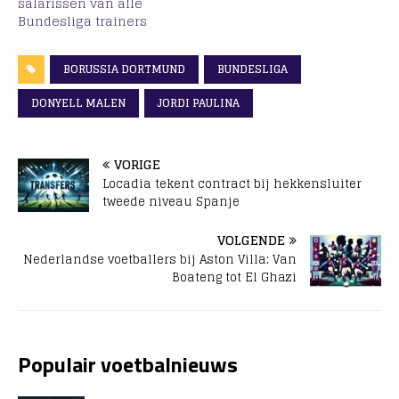
salarissen van alle
Bundesliga trainers
BORUSSIA DORTMUND
BUNDESLIGA
DONYELL MALEN
JORDI PAULINA
VORIGE
Locadia tekent contract bij hekkensluiter
tweede niveau Spanje
VOLGENDE
Nederlandse voetballers bij Aston Villa: Van
Boateng tot El Ghazi
Populair voetbalnieuws