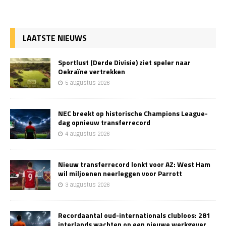
LAATSTE NIEUWS
Sportlust (Derde Divisie) ziet speler naar
Oekraïne vertrekken
5 augustus 2026
NEC breekt op historische Champions League-
dag opnieuw transferrecord
4 augustus 2026
Nieuw transferrecord lonkt voor AZ: West Ham
wil miljoenen neerleggen voor Parrott
3 augustus 2026
Recordaantal oud-internationals clubloos: 281
interlands wachten op een nieuwe werkgever