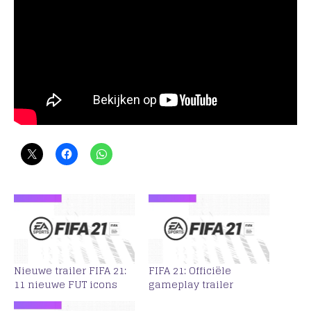
Nieuwe trailer FIFA 21:
FIFA 21: Officiële
11 nieuwe FUT icons
gameplay trailer