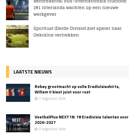
Recordaantal oud-internationals clubloos:
281 interlands wachten op een nieuwe
werkgever
Sportlust (Derde Divisie) ziet speler naar
Oekraïne vertrekken
LAATSTE NIEUWS
Robey grootmacht op volle Eredivisieshirts,
Willem II kiest juist voor rust
7 augustus 2026
VoetbalPlus NEXT18: 18 Eredivisie talenten voor
2026-2027
6 augustus 2026