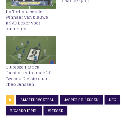
haalt ex-prof
De Treffers eerste
winnaar van blauwe
KNVB Beker voor
amateurs
Clubloze Patrick
Joosten traint mee bij
Tweede Divisie club
Theo Janssen
AMATEURVOETBAL
JASPER CILLESSEN
NEC
RICARDO IPPEL
VITESSE