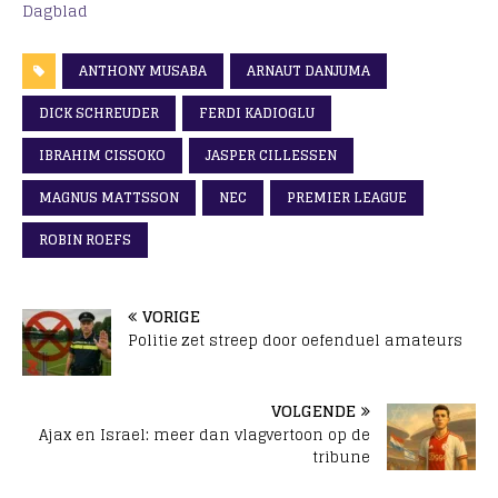
Dagblad
ANTHONY MUSABA
ARNAUT DANJUMA
DICK SCHREUDER
FERDI KADIOGLU
IBRAHIM CISSOKO
JASPER CILLESSEN
MAGNUS MATTSSON
NEC
PREMIER LEAGUE
ROBIN ROEFS
VORIGE
Politie zet streep door oefenduel amateurs
VOLGENDE
Ajax en Israel: meer dan vlagvertoon op de
tribune