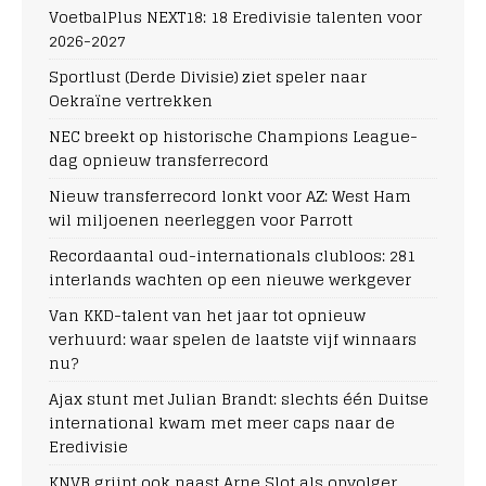
VoetbalPlus NEXT18: 18 Eredivisie talenten voor
2026-2027
Sportlust (Derde Divisie) ziet speler naar
Oekraïne vertrekken
NEC breekt op historische Champions League-
dag opnieuw transferrecord
Nieuw transferrecord lonkt voor AZ: West Ham
wil miljoenen neerleggen voor Parrott
Recordaantal oud-internationals clubloos: 281
interlands wachten op een nieuwe werkgever
Van KKD-talent van het jaar tot opnieuw
verhuurd: waar spelen de laatste vijf winnaars
nu?
Ajax stunt met Julian Brandt: slechts één Duitse
international kwam met meer caps naar de
Eredivisie
KNVB grijpt ook naast Arne Slot als opvolger