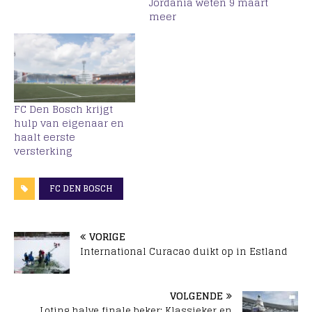
Jordania weten 9 maart
meer
FC Den Bosch krijgt
hulp van eigenaar en
haalt eerste
versterking
FC DEN BOSCH
VORIGE
International Curacao duikt op in Estland
VOLGENDE
Loting halve finale beker: Klassieker en