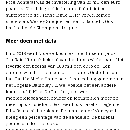
Nice. Achteraf was de investering van 20 miljoen euro
peanuts. Die club groeide in korte tijd uit tot een
subtopper in de Franse Ligue 1. Het verwelkomde
spelers als Wesley Sneijder en Mario Balotelli. Ook
haalde het de Champions League.
Meer doen met data
Eind 2018 werd Nice verkocht aan de Britse miljardair
Jim Ratcliffe, ook bekend van het Ineos wielerteam. Het
leverde een bedrag van 100 miljoen euro op. Een
enorme winst binnen een aantal jaren. Ondertussen
had Pacific Media Group ook al een belang genomen in
het Engelse Barsnley FC. Wel voerde het een andere
koers als bij Nice. De Pacific groep werd
meerdereidsaandeelhouder en focuste zich meer en
meer op statistieken. Daar werd ook baseball legende
Billy Beane bij betrokken. De man achter ‘Moneyball’
kreeg een percentage van de aandelen. De baseball
goeroe stapte later ook al
minderhoudersaandeelhouder in bij AZ. In het eerste