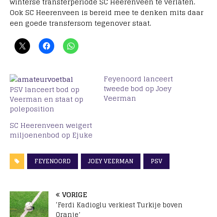
winterse transferperiode SC Heerenveen te verlaten.
Ook SC Heerenveen is bereid mee te denken mits daar
een goede transfersom tegenover staat.
Feyenoord lanceert
tweede bod op Joey
PSV lanceert bod op
Veerman
Veerman en staat op
poleposition
SC Heerenveen weigert
miljoenenbod op Ejuke
FEYENOORD
JOEY VEERMAN
PSV
VORIGE
‘Ferdi Kadioglu verkiest Turkije boven
Oranje’