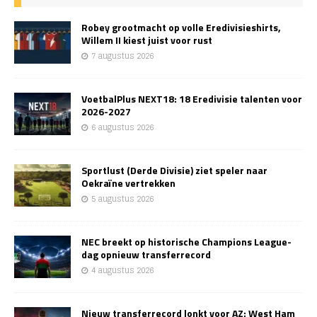
Robey grootmacht op volle Eredivisieshirts,
Willem II kiest juist voor rust
7 augustus 2026
VoetbalPlus NEXT18: 18 Eredivisie talenten voor
2026-2027
6 augustus 2026
Sportlust (Derde Divisie) ziet speler naar
Oekraïne vertrekken
5 augustus 2026
NEC breekt op historische Champions League-
dag opnieuw transferrecord
4 augustus 2026
Nieuw transferrecord lonkt voor AZ: West Ham