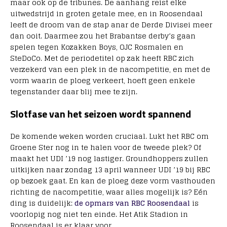
maar ook op de tribunes. De aanhang reist elke
uitwedstrijd in groten getale mee, en in Roosendaal
leeft de droom van de stap anar de Derde Divisei meer
dan ooit. Daarmee zou het Brabantse derby’s gaan
spelen tegen Kozakken Boys, OJC Rosmalen en
SteDoCo. Met de periodetitel op zak heeft RBC zich
verzekerd van een plek in de nacompetitie, en met de
vorm waarin de ploeg verkeert, hoeft geen enkele
tegenstander daar blij mee te zijn.
Slotfase van het seizoen wordt spannend
De komende weken worden cruciaal. Lukt het RBC om
Groene Ster nog in te halen voor de tweede plek? Of
maakt het UDI ’19 nog lastiger. Groundhoppers zullen
uitkijken naar zondag 13 april wanneer UDI ’19 bij RBC
op bezoek gaat. En kan de ploeg deze vorm vasthouden
richting de nacompetitie, waar alles mogelijk is? Eén
ding is duidelijk:
de opmars van RBC Roosendaal
is
voorlopig nog niet ten einde. Het Atik Stadion in
Roosendaal is er klaar voor.