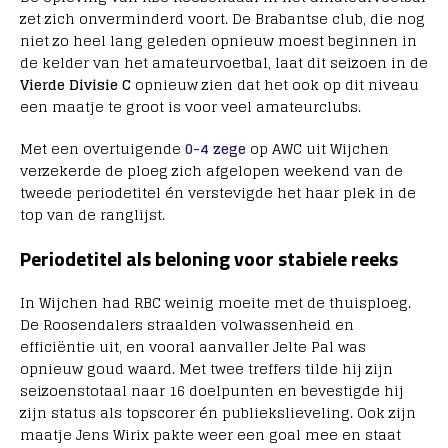
zet zich onverminderd voort. De Brabantse club, die nog
niet zo heel lang geleden opnieuw moest beginnen in
de kelder van het amateurvoetbal, laat dit seizoen in de
Vierde Divisie C
opnieuw zien dat het ook op dit niveau
een maatje te groot is voor veel amateurclubs.
Met een overtuigende
0-4 zege
op AWC uit Wijchen
verzekerde de ploeg zich afgelopen weekend van de
tweede periodetitel én verstevigde het haar plek in de
top van de ranglijst.
Periodetitel als beloning voor stabiele reeks
In Wijchen had RBC weinig moeite met de thuisploeg.
De Roosendalers straalden volwassenheid en
efficiëntie uit, en vooral aanvaller Jelte Pal was
opnieuw goud waard. Met twee treffers tilde hij zijn
seizoenstotaal naar 16 doelpunten en bevestigde hij
zijn status als topscorer én publiekslieveling. Ook zijn
maatje Jens Wirix pakte weer een goal mee en staat