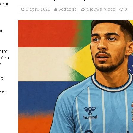
 keus
1 april 2025
Redactie
Nieuws
,
Video
0
en
 tot
elen
?
t:
eer