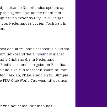
e zijn bekende Nederlandse spelers op
ip is nog een opvallende naam met
gues van Coventry City. De 21-jarige
oit op Nederlandse bodem. Toch kan hij
en.
ok een Braziliaans paspoort. Gek is dat
hem liefkozend ‘Rafa’
noemt
is niet zo
spits Cristiano die in Nederland
e Eredivisie kende de geboren Braziliaan
ie duels. In zijn loopbaan kwam hij met
ted, Tarxien, FK Belgrado en CD Olimpia.
e FIFA Club World Cup waar hij ook nog
p zijn het aantal minuten nog