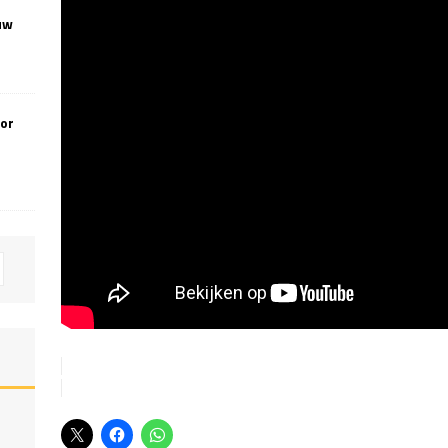
uw
oor