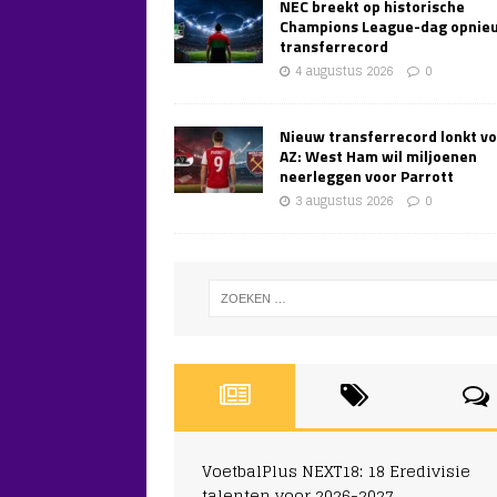
NEC breekt op historische
Champions League-dag opnie
transferrecord
4 augustus 2026
0
Nieuw transferrecord lonkt v
AZ: West Ham wil miljoenen
neerleggen voor Parrott
3 augustus 2026
0
VoetbalPlus NEXT18: 18 Eredivisie
talenten voor 2026-2027