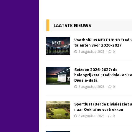
LAATSTE NIEUWS
VoetbalPlus NEXT18: 18 Erediv
talenten voor 2026-2027
6 augustus 2026
0
Seizoen 2026-2027: de
belangrijkste Eredivisie- en E
Divisie-data
6 augustus 2026
0
Sportlust (Derde Divisie) ziet 
naar Oekraïne vertrekken
5 augustus 2026
0