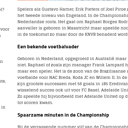
Spelers als Gustavo Hamer, Erik Pieters of Joel Piro
l?
het tweede niveau van Engeland. In de Championsh
Nederlandse roots. Het gaat om Raphael Borges Rodri
aanvaller is geboren in Maastricht maar speelde no
 voor
in de toekomst zo maar door de KNVB benaderd word
n
Een bekende voetbalvader
Geboren in Nederland, opgegroeid in Australië maar o
rn
niet. Raphael of zoals zijn manager Frank Lampard 
maar een speler. Het is de zoon van de Braziliaanse 
voetbalde voor NAC Breda, Roda JC en Willem II. In d
te,
zijn grootste successen met 56 goals in 185 Eredivis
wisselend succes ook uit voor FC Basel, Adelaide Uni
Zo speelde hij bijvoorbeeld met Adelaide United op d
tot scoren kwam.
 in
Spaarzame minuten in de Championship
Bij de verrassende nummer vijf van de Championshi