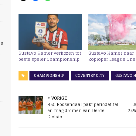
ns
Gustavo Hamer verkozen tot
Gustavo Hamer naar
beste speler Championship
koploper League One
n
CHAMPIONSHIP
COVENTRY CITY
GUSTAVO 
VORIGE
RBC Roosendaal pakt periodetitel
J
en mag dromen van Derde
24%
Divisie
s