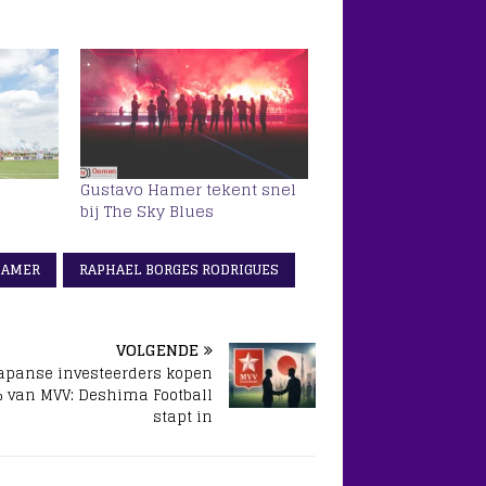
Gustavo Hamer tekent snel
bij The Sky Blues
HAMER
RAPHAEL BORGES RODRIGUES
VOLGENDE
apanse investeerders kopen
 van MVV: Deshima Football
stapt in