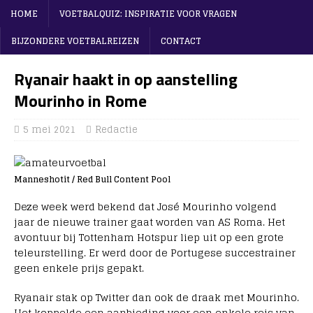
HOME
VOETBALQUIZ: INSPIRATIE VOOR VRAGEN
BIJZONDERE VOETBALREIZEN
CONTACT
Ryanair haakt in op aanstelling
Mourinho in Rome
5 mei 2021
Redactie
Manneshotit / Red Bull Content Pool
Deze week werd bekend dat José Mourinho volgend
jaar de nieuwe trainer gaat worden van AS Roma. Het
avontuur bij Tottenham Hotspur liep uit op een grote
teleurstelling. Er werd door de Portugese succestrainer
geen enkele prijs gepakt.
Ryanair stak op Twitter dan ook de draak met Mourinho.
Het koppelde een aanbieding voor een enkele reis van