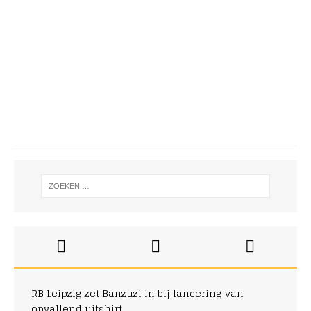
u
g
u
s
t
u
s
2
0
2
6
RB Leipzig zet Banzuzi in bij lancering van
opvallend uitshirt