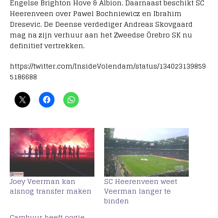
Engelse Brighton Hove & Albion. Daarnaast beschikt SC
Heerenveen over Pawel Bochniewicz en Ibrahim
Dresevic. De Deense verdediger Andreas Skovgaard
mag na zijn verhuur aan het Zweedse Örebro SK nu
definitief vertrekken.
https://twitter.com/InsideVolendam/status/134023139859
5186688
Joey Veerman kan
SC Heerenveen weet
alsnog transfer maken
Veerman langer te
binden
Cambuur heeft oogje