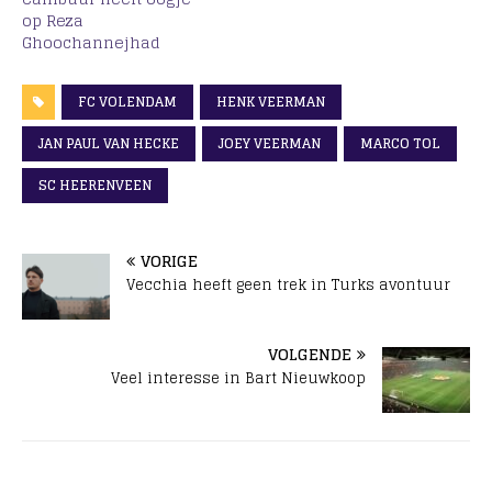
op Reza
Ghoochannejhad
FC VOLENDAM
HENK VEERMAN
JAN PAUL VAN HECKE
JOEY VEERMAN
MARCO TOL
SC HEERENVEEN
VORIGE
Vecchia heeft geen trek in Turks avontuur
VOLGENDE
Veel interesse in Bart Nieuwkoop