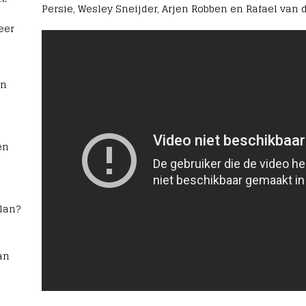
Persie, Wesley Sneijder, Arjen Robben en Rafael van d
eer
rn
en
lan?
an