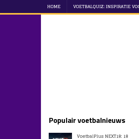
HOME
VOETBALQUIZ: INSPIRATIE V
Populair voetbalnieuws
VoetbalPlus NEXT18: 18