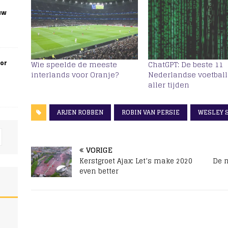
uw
oor
Wie speelde de meeste
ChatGPT: De beste 11
interlands voor Oranje?
Nederlandse voetball
aller tijden
ARJEN ROBBEN
ROBIN VAN PERSIE
WESLEY 
VORIGE
Kerstgroet Ajax: Let’s make 2020
De m
even better