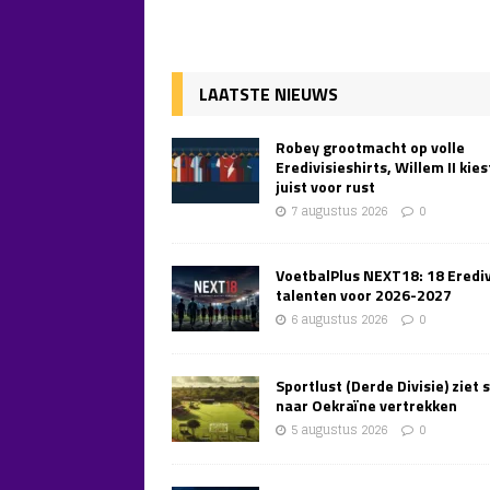
LAATSTE NIEUWS
Robey grootmacht op volle
Eredivisieshirts, Willem II kies
juist voor rust
7 augustus 2026
0
VoetbalPlus NEXT18: 18 Erediv
talenten voor 2026-2027
6 augustus 2026
0
Sportlust (Derde Divisie) ziet 
naar Oekraïne vertrekken
5 augustus 2026
0