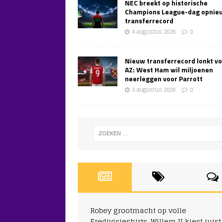
NEC breekt op historische
Champions League-dag opnie
transferrecord
4 augustus 2026
0
Nieuw transferrecord lonkt v
AZ: West Ham wil miljoenen
neerleggen voor Parrott
3 augustus 2026
0
Robey grootmacht op volle
Eredivisieshirts, Willem II kiest juist