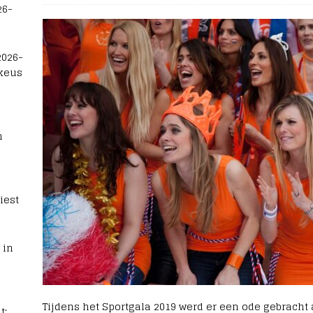
26-
2026-
 keus
n
iest
 in
Tijdens het Sportgala 2019 werd er een ode gebracht
t: