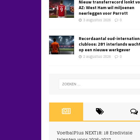
Nieuw transferrecord lonkt v
AZ: West Ham wil miljoenen
neerleggen voor Parrott
3 augustus 2026
0
Recordaantal oud-internation
clubloos: 281 interlands wach
op een nieuwe werkgever
2 augustus 2026
0
VoetbalPlus NEXT18: 18 Eredivisie
talenten voor 2026-2027