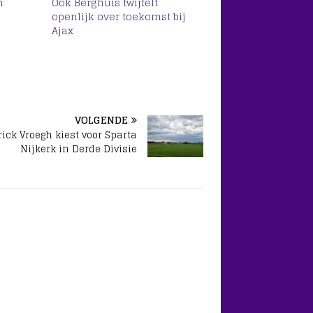
n
Ook Berghuis twijfelt
openlijk over toekomst bij
Ajax
VOLGENDE
rick Vroegh kiest voor Sparta
Nijkerk in Derde Divisie