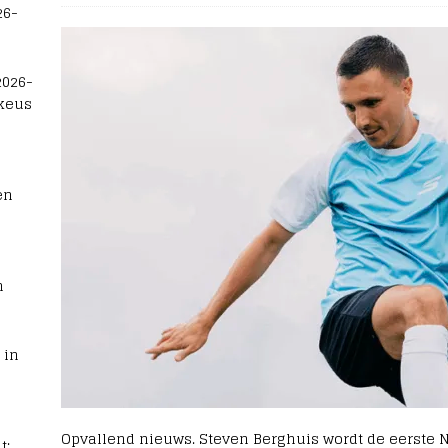
26-
2026-
 keus
en
n
 in
Opvallend nieuws. Steven Berghuis wordt de eerste N
t: