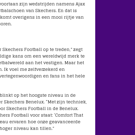
voortaan zijn wedstrijden namens Ajax
etbalschoen van Skechers. En dat is
 komt overigens in een mooi rijtje van
soren.
 Skechers Football op te treden,” zegt
weldige kans om een wereldwijd merk te
etbalwereld aan het vestigen. Maar het
n. Ik voel me zelfverzekerd en
 vertegenwoordigen en fans in het hele
tblinkt op het hoogste niveau in de
r Skechers Benelux. “Met zijn techniek,
voor Skechers Football in de Benelux.
chers Football voor staat: ‘Comfort That
niveau ervaren hoe onze geavanceerde
oger niveau kan tillen.”