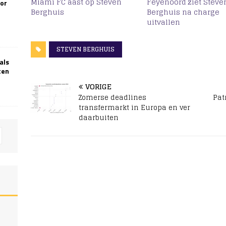
Miami FC aast op Steven
Feyenoord ziet Steve
oor
Berghuis
Berghuis na charge
uitvallen
STEVEN BERGHUIS
als
ten
VORIGE
Zomerse deadlines
Pat
transfermarkt in Europa en ver
daarbuiten