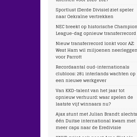
Sportlust (Derde Divisie) ziet speler
naar Oekraïne vertrekken
NEC breekt op historische Champio
League-dag opnieuw transferrecord
Nieuw transferrecord lonkt voor AZ:
West Ham wil miljoenen neerlegge
voor Parrott
Recordaantal oud-internationals
clubloos: 281 interlands wachten op
een nieuwe werkgever
Van KKD-talent van het jaar tot
opnieuw verhuurd: waar spelen de
laatste vijf winnaars nu?
Ajax stunt met Julian Brandt: slecht
één Duitse international kwam met
meer caps naar de Eredivisie