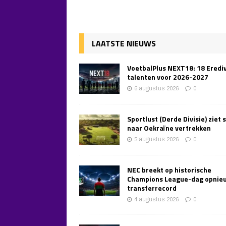
LAATSTE NIEUWS
VoetbalPlus NEXT18: 18 Erediv
talenten voor 2026-2027
6 augustus 2026
0
Sportlust (Derde Divisie) ziet 
naar Oekraïne vertrekken
5 augustus 2026
0
NEC breekt op historische
Champions League-dag opnie
transferrecord
4 augustus 2026
0