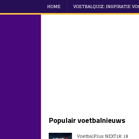
HOME
VOETBALQUIZ: INSPIRATIE V
Populair voetbalnieuws
VoetbalPlus NEXT18: 18