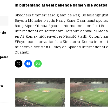
In buitenland al veel bekende namen die voetba
Skechers timmert aardig aan de weg. De belangrijkst
Bayern München-spits Harry Kane. Daarnaast sponsor
Barış Alper Yılmaz, Spaans international en Real Be
international en Tottenham Hotspur-aanvaller Moha
isie
en AS Roma-middenvelder Niccolò Pisilli, Colombiaa
FFeyenoord aanvaller Luis Sinisterra, Deens interna
middenvelder Matt O’Riley en Spaans international e
Ouahabi.
speler
uw