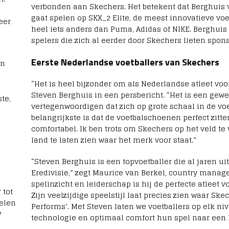
verbonden aan Skechers. Het betekent dat Berghuis 
gaat spelen op SKX_2 Elite, de meest innovatieve vo
eer
heel iets anders dan Puma, Adidas of NIKE. Berghuis
spelers die zich al eerder door Skechers lieten spon
Eerste Nederlandse voetballers van Skechers
rn
“Het is heel bijzonder om als Nederlandse atleet voor
Steven Berghuis in een persbericht. “Het is een ge
te,
vertegenwoordigen dat zich op grote schaal in de vo
belangrijkste is dat de voetbalschoenen perfect zitte
comfortabel. Ik ben trots om Skechers op het veld te
land te laten zien waar het merk voor staat.”
“Steven Berghuis is een topvoetballer die al jaren ui
Eredivisie,” zegt Maurice van Berkel, country manage
spelinzicht en leiderschap is hij de perfecte atleet 
 tot
Zijn veelzijdige speelstijl laat precies zien waar Ske
elen
Performs’. Met Steven laten we voetballers op elk 
?
technologie en optimaal comfort hun spel naar een h