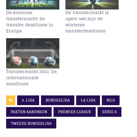
De zomerse
De transfermarkt is
transfermarkt: de
open: wat zijn de
transfer deadlines in
winterse
Europa
transferdeadlines
Transfermarkt 2021: De
internationale
deadlines
3. LIGA
BUNDESLIGA
LA LIGA
MLS
PAXTEN AARONSON
PREMIER LEAGUE
SERIE A
TWEEDE BUNDESLIGA