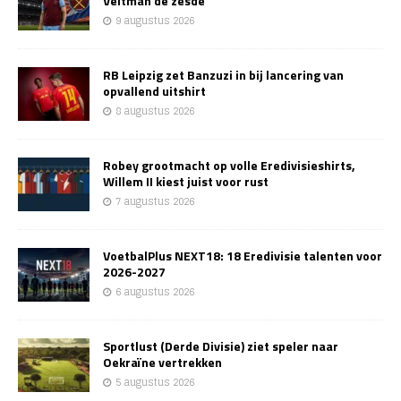
Veltman de zesde
9 augustus 2026
RB Leipzig zet Banzuzi in bij lancering van
opvallend uitshirt
8 augustus 2026
Robey grootmacht op volle Eredivisieshirts,
Willem II kiest juist voor rust
7 augustus 2026
VoetbalPlus NEXT18: 18 Eredivisie talenten voor
2026-2027
6 augustus 2026
Sportlust (Derde Divisie) ziet speler naar
Oekraïne vertrekken
5 augustus 2026