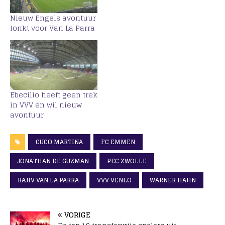
Nieuw Engels avontuur
lonkt voor Van La Parra
Ebecilio heeft geen trek
in VVV en wil nieuw
avontuur
CUCO MARTINA
FC EMMEN
JONATHAN DE GUZMAN
PEC ZWOLLE
RAJIV VAN LA PARRA
VVV VENLO
WARNER HAHN
VORIGE