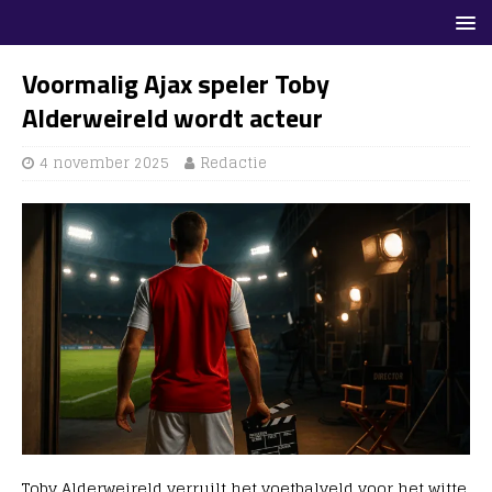
Voormalig Ajax speler Toby
Alderweireld wordt acteur
4 november 2025
Redactie
Toby Alderweireld verruilt het voetbalveld voor het witte