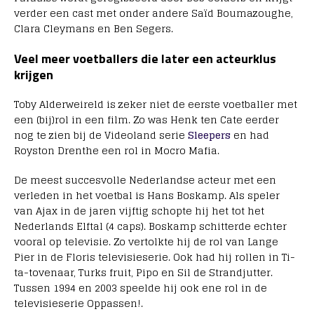
verder een cast met onder andere Saïd Boumazoughe,
Clara Cleymans en Ben Segers.
Veel meer voetballers die later een acteurklus
krijgen
Toby Alderweireld is zeker niet de eerste voetballer met
een (bij)rol in een film. Zo was Henk ten Cate eerder
nog te zien bij de Videoland serie
Sleepers
en had
Royston Drenthe een rol in Mocro Mafia.
De meest succesvolle Nederlandse acteur met een
verleden in het voetbal is Hans Boskamp. Als speler
van Ajax in de jaren vijftig schopte hij het tot het
Nederlands Elftal (4 caps). Boskamp schitterde echter
vooral op televisie. Zo vertolkte hij de rol van Lange
Pier in de Floris televisieserie. Ook had hij rollen in Ti-
ta-tovenaar, Turks fruit, Pipo en Sil de Strandjutter.
Tussen 1994 en 2003 speelde hij ook ene rol in de
televisieserie Oppassen!.