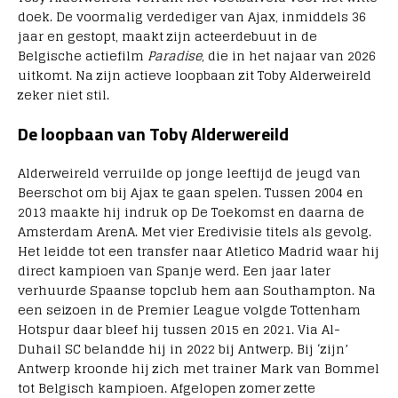
doek. De voormalig verdediger van Ajax, inmiddels 36
jaar en gestopt, maakt zijn acteerdebuut in de
Belgische actiefilm
Paradise
, die in het najaar van 2026
uitkomt. Na zijn actieve loopbaan zit Toby Alderweireld
zeker niet stil.
De loopbaan van Toby Alderwereild
Alderweireld verruilde op jonge leeftijd de jeugd van
Beerschot om bij Ajax te gaan spelen. Tussen 2004 en
2013 maakte hij indruk op De Toekomst en daarna de
Amsterdam ArenA. Met vier Eredivisie titels als gevolg.
Het leidde tot een transfer naar Atletico Madrid waar hij
direct kampioen van Spanje werd. Een jaar later
verhuurde Spaanse topclub hem aan Southampton. Na
een seizoen in de Premier League volgde Tottenham
Hotspur daar bleef hij tussen 2015 en 2021. Via Al-
Duhail SC belandde hij in 2022 bij Antwerp. Bij ‘zijn’
Antwerp kroonde hij zich met trainer Mark van Bommel
tot Belgisch kampioen. Afgelopen zomer zette