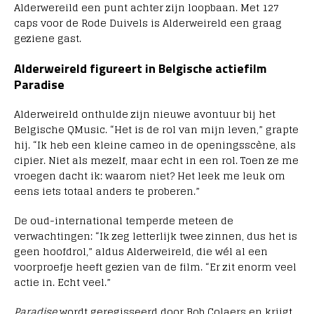
Alderwereild een punt achter zijn loopbaan. Met 127
caps voor de Rode Duivels is Alderweireld een graag
geziene gast.
Alderweireld figureert in Belgische actiefilm
Paradise
Alderweireld onthulde zijn nieuwe avontuur bij het
Belgische QMusic. “Het is de rol van mijn leven,” grapte
hij. “Ik heb een kleine cameo in de openingsscène, als
cipier. Niet als mezelf, maar echt in een rol. Toen ze me
vroegen dacht ik: waarom niet? Het leek me leuk om
eens iets totaal anders te proberen.”
De oud-international temperde meteen de
verwachtingen: “Ik zeg letterlijk twee zinnen, dus het is
geen hoofdrol,” aldus Alderweireld, die wél al een
voorproefje heeft gezien van de film. “Er zit enorm veel
actie in. Echt veel.”
Paradise
wordt geregisseerd door Bob Colaers en krijgt