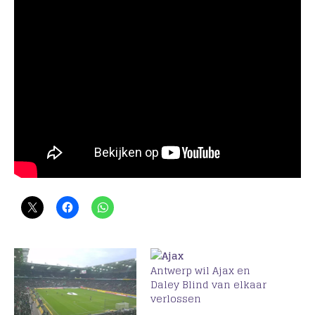
Antwerp wil Ajax en
Daley Blind van elkaar
verlossen