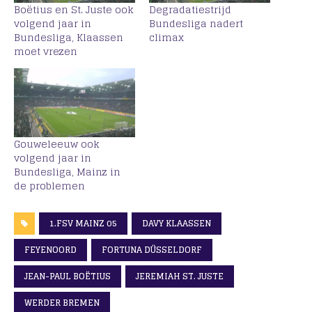
Boëtius en St. Juste ook
Degradatiestrijd
volgend jaar in
Bundesliga nadert
Bundesliga, Klaassen
climax
moet vrezen
Gouweleeuw ook
volgend jaar in
Bundesliga, Mainz in
de problemen
1.FSV MAINZ 05
DAVY KLAASSEN
FEYENOORD
FORTUNA DÜSSELDORF
JEAN-PAUL BOËTIUS
JEREMIAH ST. JUSTE
WERDER BREMEN