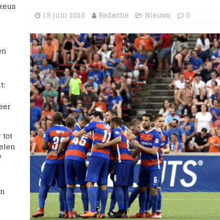
 keus
19 juni 2020
Redactie
Nieuws
0
en
t:
eer
 tot
elen
?
rn