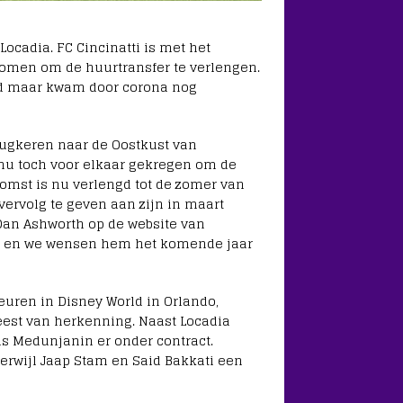
cadia. FC Cincinatti is met het
ekomen om de huurtransfer te verlengen.
urd maar kwam door corona nog
rugkeren naar de Oostkust van
 nu toch voor elkaar gekregen om de
omst is nu verlengd tot de zomer van
vervolg te geven aan zijn in maart
Dan Ashworth op de website van
lgen en we wensen hem het komende jaar
euren in Disney World in Orlando,
feest van herkenning. Naast Locadia
is Medunjanin er onder contract.
terwijl Jaap Stam en Said Bakkati een