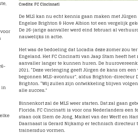
te,
Credits: FC Cincinnati
De MLS kan nu echt kennis gaan maken met Jürgen Lo
Engelse Brighton & Hove Albion tot een vergelijk g
De 26-jarige aanvaller werd eind februari al verhu
 voor
nauwelijks in actie.
n
Het was de bedoeling dat Locadia deze zomer zou te
Engeland. Het FC Cincinatti van Jaap Stam heeft het
aanvaller langer te kunnen huren. De huurovereenk
26-
2021. “Deze verlenging geeft Jürgen de kans om een 
begonnen MLS-avontuur”, aldus Brighton-directeur 
Brighton. “Wij zullen zijn ontwikkeling blijven vo
 in
alle succes.”
Binnenkort zal de MLS weer starten. Dat zal gaan geb
Florida. FC Cincinatti is voor ons Nederlanders een 
welke
staan ook Siem de Jong, Maikel van der Werff en Har
Daarnaast is Gerard Nijkamp er technisch directeur 
trainersduo vormen.