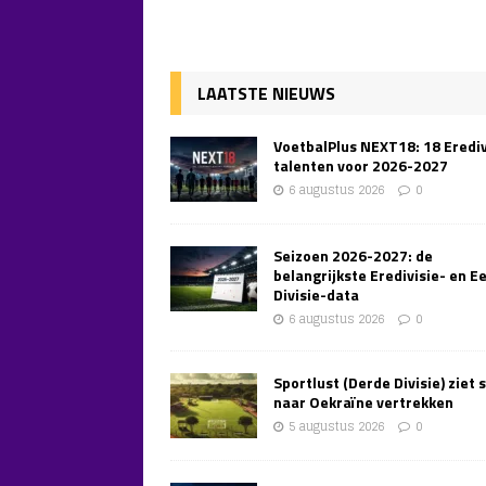
LAATSTE NIEUWS
VoetbalPlus NEXT18: 18 Erediv
talenten voor 2026-2027
6 augustus 2026
0
Seizoen 2026-2027: de
belangrijkste Eredivisie- en E
Divisie-data
6 augustus 2026
0
Sportlust (Derde Divisie) ziet 
naar Oekraïne vertrekken
5 augustus 2026
0