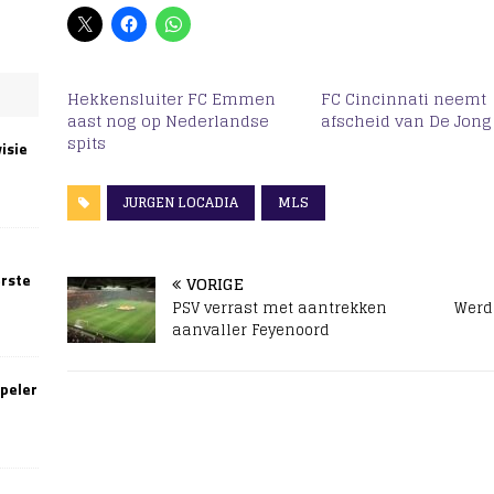
Hekkensluiter FC Emmen
FC Cincinnati neemt
aast nog op Nederlandse
afscheid van De Jong
spits
isie
JURGEN LOCADIA
MLS
erste
VORIGE
PSV verrast met aantrekken
Werd
aanvaller Feyenoord
speler