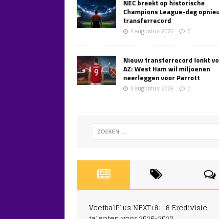
NEC breekt op historische
Champions League-dag opnie
transferrecord
4 augustus 2026
0
Nieuw transferrecord lonkt v
AZ: West Ham wil miljoenen
neerleggen voor Parrott
3 augustus 2026
0
VoetbalPlus NEXT18: 18 Eredivisie
talenten voor 2026-2027