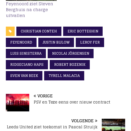
Feyenoord ziet Steven
Berghuis na charge
uitvallen
CHRISTIAN CONTEH
ERIC BOTTEGHIN
FEYENOORD
JUSTIN BIJLOW
LEROY FER
LUIS SINISTERRA
NICOLAI JÖRGENSEN
RIDGECIANO HAPS
ROBERT BOZENIK
SVEN VAN BEEK
TYRELL MALACIA
VORIGE
PSV en Teze eens over nieuw contract
VOLGENDE
Leeds United ziet toekomst in Pascal Struijk