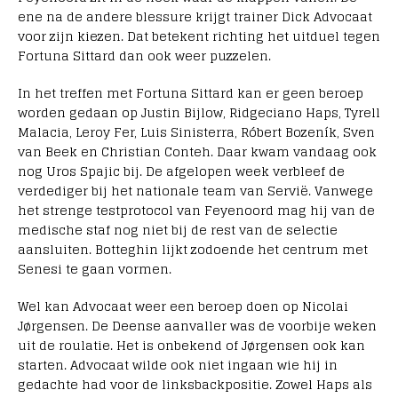
ene na de andere blessure krijgt trainer Dick Advocaat
voor zijn kiezen. Dat betekent richting het uitduel tegen
Fortuna Sittard dan ook weer puzzelen.
In het treffen met Fortuna Sittard kan er geen beroep
worden gedaan op Justin Bijlow, Ridgeciano Haps, Tyrell
Malacia, Leroy Fer, Luis Sinisterra, Róbert Bozeník, Sven
van Beek en Christian Conteh. Daar kwam vandaag ook
nog Uros Spajic bij. De afgelopen week verbleef de
verdediger bij het nationale team van Servië. Vanwege
het strenge testprotocol van Feyenoord mag hij van de
medische staf nog niet bij de rest van de selectie
aansluiten. Botteghin lijkt zodoende het centrum met
Senesi te gaan vormen.
Wel kan Advocaat weer een beroep doen op Nicolai
Jørgensen. De Deense aanvaller was de voorbije weken
uit de roulatie. Het is onbekend of Jørgensen ook kan
starten. Advocaat wilde ook niet ingaan wie hij in
gedachte had voor de linksbackpositie. Zowel Haps als