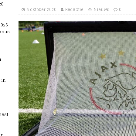
26-
5 oktober 2020
Redactie
Nieuws
0
2026-
 keus
n
 in
iest
t: