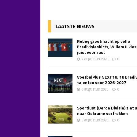
LAATSTE NIEUWS
Robey grootmacht op volle
Eredivisieshirts, Willem II kies
juist voor rust
7 augustus 2026
0
VoetbalPlus NEXT18: 18 Erediv
talenten voor 2026-2027
6 augustus 2026
0
Sportlust (Derde Divisie) ziet 
naar Oekraïne vertrekken
5 augustus 2026
0