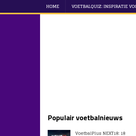
HOME
VOETBALQUIZ: INSPIRATIE V
Populair voetbalnieuws
VoetbalPlus NEXT18: 18