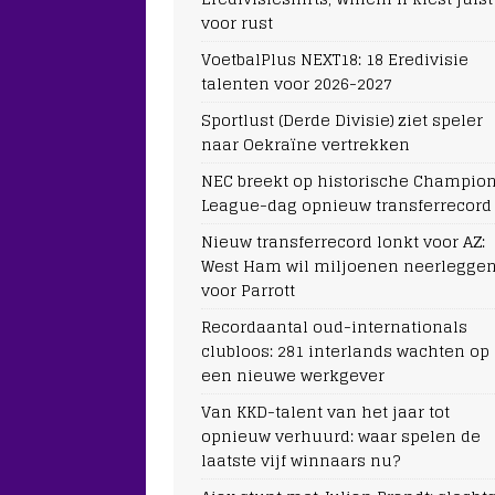
voor rust
VoetbalPlus NEXT18: 18 Eredivisie
talenten voor 2026-2027
Sportlust (Derde Divisie) ziet speler
naar Oekraïne vertrekken
NEC breekt op historische Champio
League-dag opnieuw transferrecord
Nieuw transferrecord lonkt voor AZ:
West Ham wil miljoenen neerlegge
voor Parrott
Recordaantal oud-internationals
clubloos: 281 interlands wachten op
een nieuwe werkgever
Van KKD-talent van het jaar tot
opnieuw verhuurd: waar spelen de
laatste vijf winnaars nu?