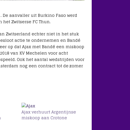
. De aanvaller uit Burkino Faso werd
n het Zwitserse FC Thun.
n Zwitserland echter niet in het stuk
 besloot actie te ondernemen en Bandé
 meer op dat Ajax met Bandé een miskoop
n 2018 van KV Mechelen voor acht
espeeld. Ook het aantal wedstrijden voor
Amsterdam nog een contract tot de zomer
e
Ajax verhuurt Argentijnse
n
miskoop aan Crotone