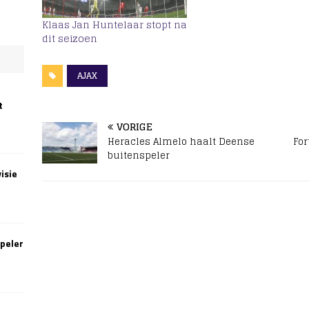
Klaas Jan Huntelaar stopt na
dit seizoen
AJAX
t
VORIGE
Heracles Almelo haalt Deense
For
buitenspeler
isie
speler