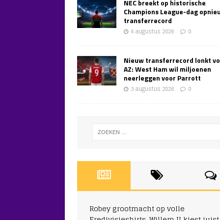
NEC breekt op historische
Champions League-dag opnie
transferrecord
4 augustus 2026
0
Nieuw transferrecord lonkt v
AZ: West Ham wil miljoenen
neerleggen voor Parrott
3 augustus 2026
0
Robey grootmacht op volle
Eredivisieshirts, Willem II kiest juist