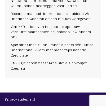
Nieuw transferrecord lonkt voor AZ: West Ham
wil miljoenen neerleggen voor Parrott
Recordaantal oud-internationals clubloos: 281
interlands wachten op een nieuwe werkgever
Van KKD-talent van het jaar tot opnieuw
verhuurd: waar spelen de laatste vijf winnaars
nu?
Ajax stunt met Julian Brandt: slechts één Duitse
international kwam met meer caps naar de
Eredivisie
KNVB grijpt ook naast Arne Slot als opvolger
Koeman
Privacy statement