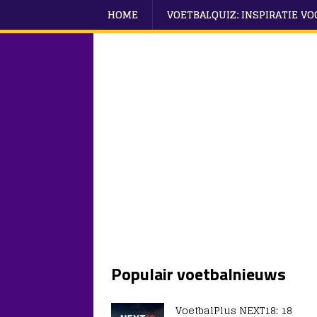
HOME
VOETBALQUIZ: INSPIRATIE V
Populair voetbalnieuws
VoetbalPlus NEXT18: 18