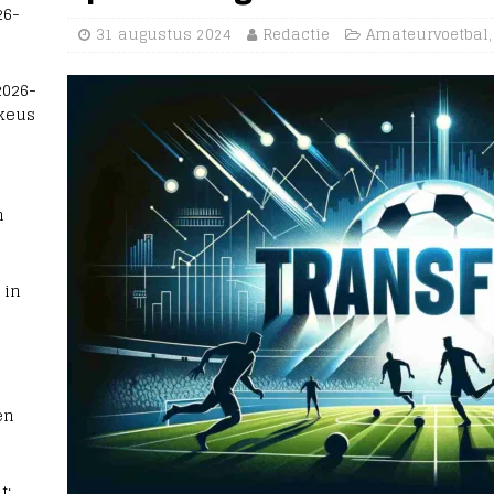
26-
31 augustus 2024
Redactie
Amateurvoetbal
2026-
 keus
n
 in
en
t: