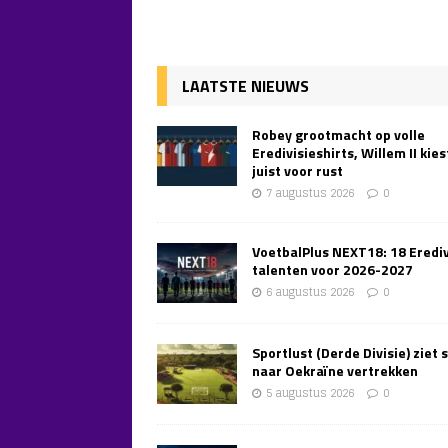
LAATSTE NIEUWS
Robey grootmacht op volle
Eredivisieshirts, Willem II kies
juist voor rust
7 augustus 2026
0
VoetbalPlus NEXT18: 18 Erediv
talenten voor 2026-2027
6 augustus 2026
0
Sportlust (Derde Divisie) ziet 
naar Oekraïne vertrekken
5 augustus 2026
0