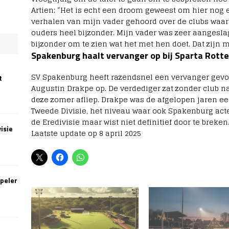
Artien: “Het is echt een droom geweest om hier nog ee
verhalen van mijn vader gehoord over de clubs waar 
ouders heel bijzonder. Mijn vader was zeer aangesla
bijzonder om te zien wat het met hen doet. Dat zijn
Spakenburg haalt vervanger op bij Sparta Rott
SV Spakenburg heeft razendsnel een vervanger gevond
t
Augustin Drakpe op. De verdediger zat zonder club na
deze zomer afliep. Drakpe was de afgelopen jaren ee
Tweede Divisie, het niveau waar ook Spakenburg acte
de Eredivisie maar wist niet definitief door te breken
isie
Laatste update op 8 april 2025
speler