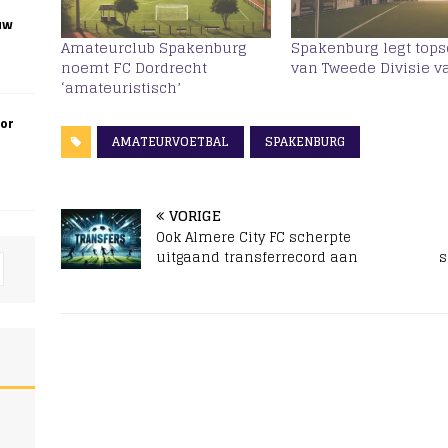
uw
Amateurclub Spakenburg
Spakenburg legt tops
noemt FC Dordrecht
van Tweede Divisie v
‘amateuristisch’
oor
AMATEURVOETBAL
SPAKENBURG
VORIGE
Ook Almere City FC scherpte
uitgaand transferrecord aan
s