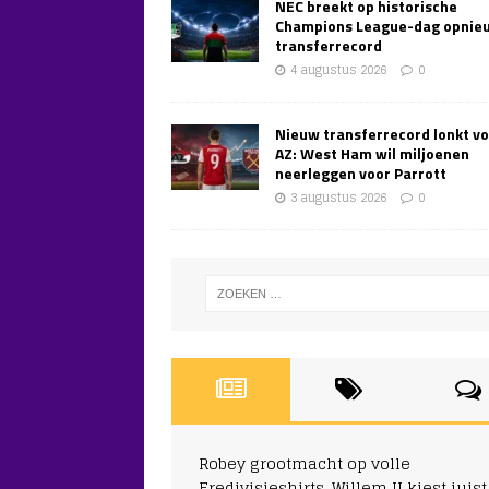
NEC breekt op historische
Champions League-dag opnie
transferrecord
4 augustus 2026
0
Nieuw transferrecord lonkt v
AZ: West Ham wil miljoenen
neerleggen voor Parrott
3 augustus 2026
0
Robey grootmacht op volle
Eredivisieshirts, Willem II kiest juist