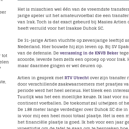
Het is misschien wel één van de vreemdste transfers
eer
jarige speler uit het amateurvoetbal die een trans
van Irak. Toch is dat exact gebeurd bij Masies Arti
heeft verruild voor het Iraakse Duhok SC.
De 31-jarige Artien vluchtte op zevenjarige leeftijd
Nederland. Hier bouwde hij zijn leven op. Bij SV Spa
van de defensie. De
verrassing in de KNVB Beker
tegen
 tot
scoorde, leverde hem zelfs een oproep op voor Irak. H
elen
maar daarmee gingen er wel deuren op.
?
Artien in gesprek met
RTV Utrecht
over zijn transfer 
te,
door verschillende zaakwaarnemers met praatjes van
periode werd het heel serieus. Het bleek een interess
Tuurlijk was het een moeilijke keuze. Ik laat voor n
continent voetballen. De toekomst zal uitwijzen of he
De 1.88 meter lange verdediger over Duhok SC die in
is voor mij een heel mooi totaal plaatje. Het is een m
het financiële plaatje is goed. Ik heb voor een jaa
vroegtijdig om de tafel te gaan om te bespreken hoe 