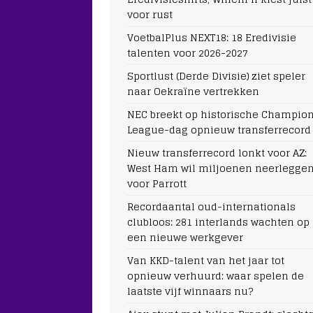
voor rust
VoetbalPlus NEXT18: 18 Eredivisie
talenten voor 2026-2027
Sportlust (Derde Divisie) ziet speler
naar Oekraïne vertrekken
NEC breekt op historische Champio
League-dag opnieuw transferrecord
Nieuw transferrecord lonkt voor AZ:
West Ham wil miljoenen neerlegge
voor Parrott
Recordaantal oud-internationals
clubloos: 281 interlands wachten op
een nieuwe werkgever
Van KKD-talent van het jaar tot
opnieuw verhuurd: waar spelen de
laatste vijf winnaars nu?