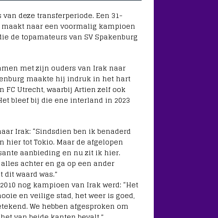
 van deze transferperiode. Een 31-
fer maakt naar een voormalig kampioen
en die de topamateurs van SV Spakenburg
 samen met zijn ouders van Irak naar
kenburg maakte hij indruk in het hart
 FC Utrecht, waarbij Artien zelf ook
et bleef bij die ene interland in 2023
naar Irak: “Sindsdien ben ik benaderd
 hier tot Tokio. Maar de afgelopen
ante aanbieding en nu zit ik hier.
u alles achter en ga op een ander
t dit waard was.”
 2010 nog kampioen van Irak werd: “Het
ooie en veilige stad, het weer is goed,
r getekend. We hebben afgesproken om
het van beide kanten bevalt.”