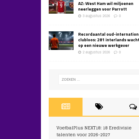
AZ: West Ham wil miljoenen
neerleggen voor Parrott
3 augustus 2026
0
Recordaantal oud-internation
clubloos: 281 interlands wach
op een nieuwe werkgever
2 augustus 2026
0
VoetbalPlus NEXT18: 18 Eredivisie
talenten voor 2026-2027