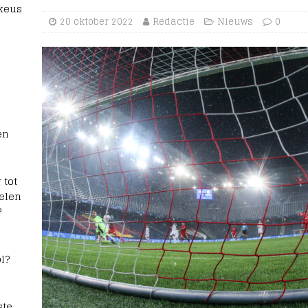
 keus
20 oktober 2022
Redactie
Nieuws
0
en
 tot
elen
?
l?
te,