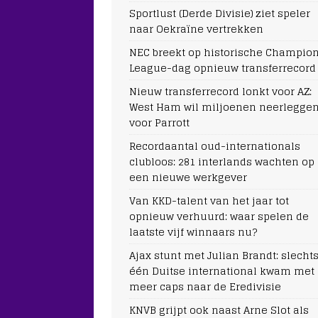
Sportlust (Derde Divisie) ziet speler
naar Oekraïne vertrekken
NEC breekt op historische Champio
League-dag opnieuw transferrecord
Nieuw transferrecord lonkt voor AZ:
West Ham wil miljoenen neerlegge
voor Parrott
Recordaantal oud-internationals
clubloos: 281 interlands wachten op
een nieuwe werkgever
Van KKD-talent van het jaar tot
opnieuw verhuurd: waar spelen de
laatste vijf winnaars nu?
Ajax stunt met Julian Brandt: slecht
één Duitse international kwam met
meer caps naar de Eredivisie
KNVB grijpt ook naast Arne Slot als