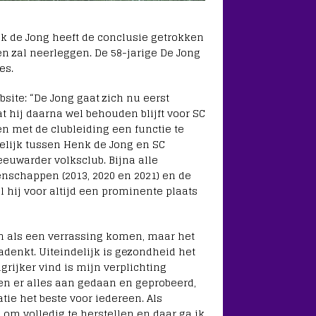
k de Jong heeft de conclusie getrokken
ezen zal neerleggen. De 58-jarige De Jong
es.
site: “De Jong gaat zich nu eerst
at hij daarna wel behouden blijft voor SC
 met de clubleiding een functie te
elijk tussen Henk de Jong en SC
eeuwarder volksclub. Bijna alle
nschappen (2013, 2020 en 2021) en de
al hij voor altijd een prominente plaats
en als een verrassing komen, maar het
adenkt. Uiteindelijk is gezondheid het
grijker vind is mijn verplichting
bben er alles aan gedaan en geprobeerd,
atie het beste voor iedereen. Als
d om volledig te herstellen en daar ga ik