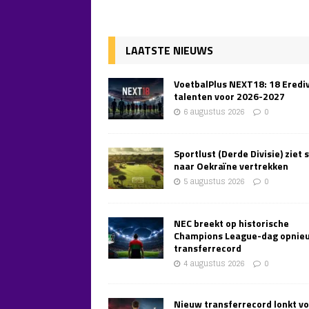
LAATSTE NIEUWS
VoetbalPlus NEXT18: 18 Erediv
talenten voor 2026-2027
6 augustus 2026
0
Sportlust (Derde Divisie) ziet 
naar Oekraïne vertrekken
5 augustus 2026
0
NEC breekt op historische
Champions League-dag opnie
transferrecord
4 augustus 2026
0
Nieuw transferrecord lonkt v