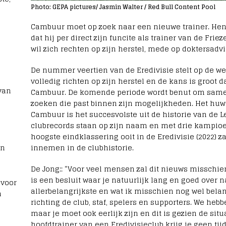
Photo: GEPA pictures/ Jasmin Walter / Red Bull Content Pool
Cambuur moet op zoek naar een nieuwe trainer. Hen
dat hij per direct zijn funcite als trainer van de Fri
wil zich rechten op zijn herstel, mede op doktersadvi
De nummer veertien van de Eredivisie stelt op de web
volledig richten op zijn herstel en de kans is groot d
van
Cambuur. De komende periode wordt benut om samen
zoeken die past binnen zijn mogelijkheden. Het huw
Cambuur is het succesvolste uit de historie van de L
clubrecords staan op zijn naam en met drie kampioe
hoogste eindklassering ooit in de Eredivisie (2022) z
rn
innemen in de clubhistorie.
De Jong:: “Voor veel mensen zal dit nieuws misschi
is een besluit waar je natuurlijk lang en goed over n
 voor
allerbelangrijkste en wat ik misschien nog wel belan
n
richting de club, staf, spelers en supporters. We he
maar je moet ook eerlijk zijn en dit is gezien de situ
hoofdtrainer van een Eredivisieclub krijg je geen tij