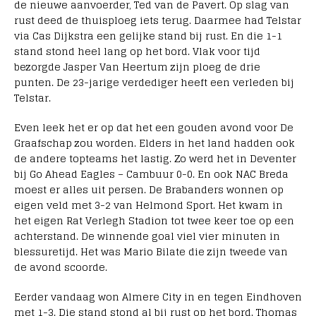
de nieuwe aanvoerder, Ted van de Pavert. Op slag van
rust deed de thuisploeg iets terug. Daarmee had Telstar
via Cas Dijkstra een gelijke stand bij rust. En die 1-1
stand stond heel lang op het bord. Vlak voor tijd
bezorgde Jasper Van Heertum zijn ploeg de drie
punten. De 23-jarige verdediger heeft een verleden bij
Telstar.
Even leek het er op dat het een gouden avond voor De
Graafschap zou worden. Elders in het land hadden ook
de andere topteams het lastig. Zo werd het in Deventer
bij Go Ahead Eagles – Cambuur 0-0. En ook NAC Breda
moest er alles uit persen. De Brabanders wonnen op
eigen veld met 3-2 van Helmond Sport. Het kwam in
het eigen Rat Verlegh Stadion tot twee keer toe op een
achterstand. De winnende goal viel vier minuten in
blessuretijd. Het was Mario Bilate die zijn tweede van
de avond scoorde.
Eerder vandaag won Almere City in en tegen Eindhoven
met 1-3. Die stand stond al bij rust op het bord. Thomas