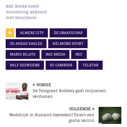
NAC Breda heeft
mondeling akkoord
met Seuntjens
ALMERE CITY
DE GRAAFSCHAP
GO AHEAD EAGLES
HELMOND SPORT
MARIO BILATE
NAC BREDA
NEC
RALF SEUNTJENS
SC CAMBUUR
TELSTAR
VORIGE
De Telegraaf: Brobbey gaat miljoenen
verdienen
VOLGENDE
Wedstrijd in Rusland bezoeken? Direct een
gratis vaccin