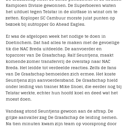
Kampioen Divisie gewonnen. De Superboeren wisten
het uitduel tegen Telstar in de slotfase in winst om te
zetten. Koploper SC Cambuur morste juist punten op
bezoek bij subtopper Go Ahead Eagles.
Er was de afgelopen week het nodige te doen in
Doetinchem. Dat had alles te maken met de gevoelige
tik die NAC Breda uitdeelde. De aanvoerder en
topscorer van De Graafschap, Ralf Seuntjens, maakt
komende zomer transfervrij de overstap naar NAC
Breda. Het leidde tot verdeelde reacties. Zelfs de fans
van De Graafschap bemoeiden zich ermee. Het koste
Seuntjens zijn aanvoerdersband. De Graafschap hield
onder leiding van trainer Mike Snoei, die eerder nog bij
Telstar werkte, echter hun hoofd koel en deed wat het
moest doen.
Vandaag stond Seuntjens gewoon aan de aftrap. De
grijze aanvaller zag De Graafschap de leiding nemen.
Na tien minuten kwam zijn team op voorsprong door