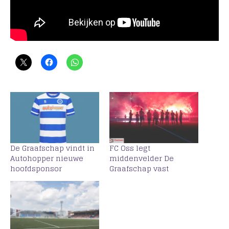
De Graafschap vindt in
FC Oss legt
Autohopper nieuwe
middenvelder De
hoofdsponsor
Graafschap vast