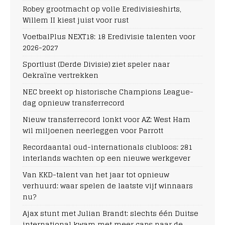
Robey grootmacht op volle Eredivisieshirts,
Willem II kiest juist voor rust
VoetbalPlus NEXT18: 18 Eredivisie talenten voor
2026-2027
Sportlust (Derde Divisie) ziet speler naar
Oekraïne vertrekken
NEC breekt op historische Champions League-
dag opnieuw transferrecord
Nieuw transferrecord lonkt voor AZ: West Ham
wil miljoenen neerleggen voor Parrott
Recordaantal oud-internationals clubloos: 281
interlands wachten op een nieuwe werkgever
Van KKD-talent van het jaar tot opnieuw
verhuurd: waar spelen de laatste vijf winnaars
nu?
Ajax stunt met Julian Brandt: slechts één Duitse
international kwam met meer caps naar de