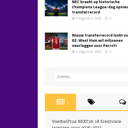
NEC breekt op historische
Champions League-dag opnie
transferrecord
4 augustus 2026
0
Nieuw transferrecord lonkt v
AZ: West Ham wil miljoenen
neerleggen voor Parrott
3 augustus 2026
0
VoetbalPlus NEXT18: 18 Eredivisie
talenten voor 2026-2027