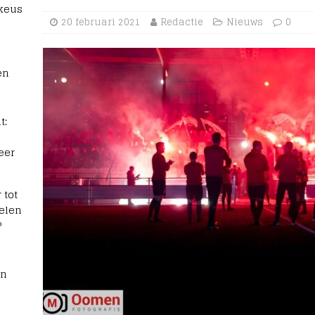
 keus
20 februari 2021
Redactie
Nieuws
0
en
t:
eer
 tot
elen
?
rn