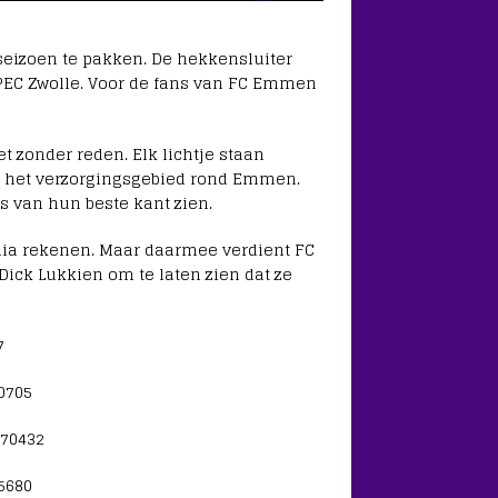
eizoen te pakken. De hekkensluiter
 PEC Zwolle. Voor de fans van FC Emmen
et zonder reden. Elk lichtje staan
n het verzorgingsgebied rond Emmen.
 van hun beste kant zien.
edia rekenen. Maar daarmee verdient FC
ck Lukkien om te laten zien dat ze
7
0705
770432
5680