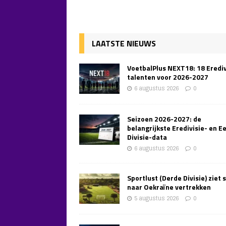
LAATSTE NIEUWS
VoetbalPlus NEXT18: 18 Erediv
talenten voor 2026-2027
6 augustus 2026
0
Seizoen 2026-2027: de
belangrijkste Eredivisie- en E
Divisie-data
6 augustus 2026
0
Sportlust (Derde Divisie) ziet 
naar Oekraïne vertrekken
5 augustus 2026
0