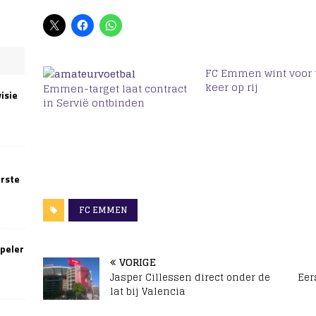
FC Emmen wint voor
keer op rij
Emmen-target laat contract
isie
in Servië ontbinden
erste
FC EMMEN
speler
VORIGE
Jasper Cillessen direct onder de
Eer
lat bij Valencia