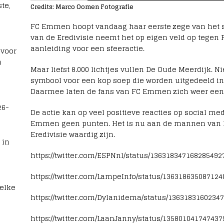
te,
Credits: Marco Oomen Fotografie
FC Emmen hoopt vandaag haar eerste zege van het s
van de Eredivisie neemt het op eigen veld op tegen
aanleiding voor een sfeeractie.
 voor
n
Maar liefst 8.000 lichtjes vullen De Oude Meerdijk. Ni
symbool voor een kop soep die worden uitgedeeld i
Daarmee laten de fans van FC Emmen zich weer eens
26-
De actie kan op veel positieve reacties op social m
Emmen geen punten. Het is nu aan de mannen van Di
Eredivisie waardig zijn.
 in
https://twitter.com/ESPNnl/status/136318347168285492
https://twitter.com/LampeInfo/status/136318635087124
welke
https://twitter.com/Dylanidema/status/1363183160234
https://twitter.com/LaanJanny/status/135801041747437