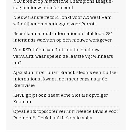
NEC breekt op historische Champions League-
dag opnieuw transferrecord
Nieuw transferrecord lonkt voor AZ: West Ham
wil miljoenen neerleggen voor Parrott
Recordaantal oud-internationals clubloos: 281
interlands wachten op een nieuwe werkgever
Van KKD-talent van het jaar tot opnieuw
verhuurd: waar spelen de laatste vijf winnaars
nu?
Ajax stunt met Julian Brandt: slechts één Duitse
international kwam met meer caps naar de
Eredivisie
KNVB grijpt ook naast Arne Slot als opvolger
Koeman
Opvallend: topscorer verruilt Tweede Divisie voor
Roemenië, Hoek haalt bekende spits