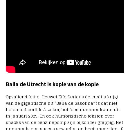
Baila de Utrecht is kopie van de kopie
Opvallend feitje. Hoewel Effe Serieus de credits krijgt
van de gigantische hit
“Baila de Gasolina” is dat niet
helemaal eerlijk. Jazeker, het feestnummer kwam
uit
in januari 2025. En ook humoristische teksten over
snacks van de benzinepomp zijn bijzonder grappig.
Het
nummer is een succes geworden en heeft meer dan 10