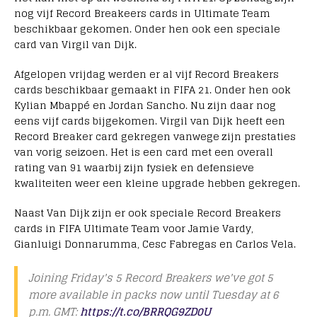
nog vijf Record Breakeers cards in Ultimate Team
beschikbaar gekomen. Onder hen ook een speciale
card van Virgil van Dijk.
Afgelopen vrijdag werden er al vijf Record Breakers
cards beschikbaar gemaakt in FIFA 21. Onder hen ook
Kylian Mbappé en Jordan Sancho. Nu zijn daar nog
eens vijf cards bijgekomen. Virgil van Dijk heeft een
Record Breaker card gekregen vanwege zijn prestaties
van vorig seizoen. Het is een card met een overall
rating van 91 waarbij zijn fysiek en defensieve
kwaliteiten weer een kleine upgrade hebben gekregen.
Naast Van Dijk zijn er ook speciale Record Breakers
cards in FIFA Ultimate Team voor Jamie Vardy,
Gianluigi Donnarumma, Cesc Fabregas en Carlos Vela.
Joining Friday's 5 Record Breakers we've got 5
more available in packs now until Tuesday at 6
p.m. GMT:
https://t.co/BRRQG9ZD0U