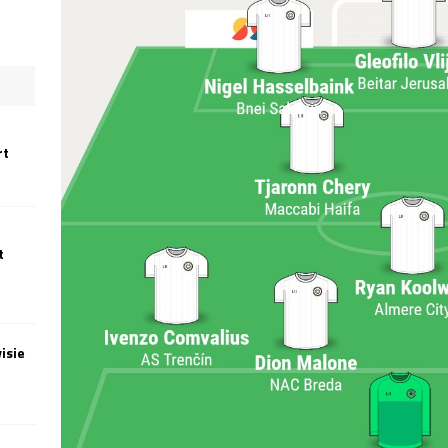
rt
t
isie