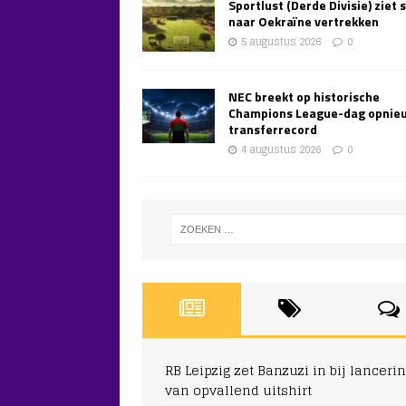
Sportlust (Derde Divisie) ziet 
naar Oekraïne vertrekken
5 augustus 2026
0
NEC breekt op historische
Champions League-dag opnie
transferrecord
4 augustus 2026
0
RB Leipzig zet Banzuzi in bij lanceri
van opvallend uitshirt