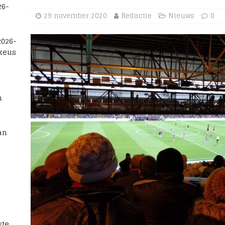
26-
29 november 2020
Redactie
Nieuws
0
2026-
 keus
n
an
te,