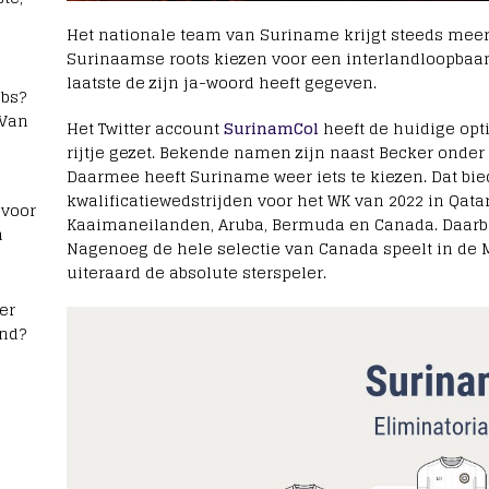
Het nationale team van Suriname krijgt steeds mee
Surinaamse roots kiezen voor een interlandloopbaan 
laatste de zijn ja-woord heeft gegeven.
bs?
 Van
Het Twitter account
SurinamCol
heeft de huidige opt
rijtje gezet. Bekende namen zijn naast Becker onder
Daarmee heeft Suriname weer iets te kiezen. Dat bied
kwalificatiewedstrijden voor het WK van 2022 in Qata
 voor
Kaaimaneilanden, Aruba, Bermuda en Canada. Daarbij 
n
Nagenoeg de hele selectie van Canada speelt in de M
uiteraard de absolute sterspeler.
er
and?