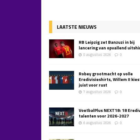
LAATSTE NIEUWS
RB Leipzig zet Banzuzi in bij
lancering van opvallend uitshi
8 augustus 2026
0
Robey grootmacht op volle
Eredivisieshirts, Willem II kies
juist voor rust
7 augustus 2026
0
VoetbalPlus NEXT18: 18 Erediv
talenten voor 2026-2027
6 augustus 2026
0