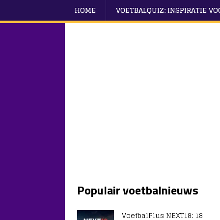
HOME
VOETBALQUIZ: INSPIRATIE V
Populair voetbalnieuws
VoetbalPlus NEXT18: 18