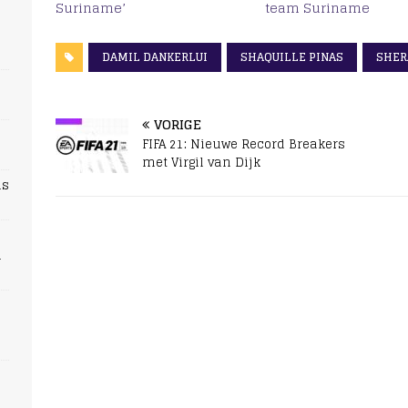
Suriname’
team Suriname
DAMIL DANKERLUI
SHAQUILLE PINAS
SHER
VORIGE
FIFA 21: Nieuwe Record Breakers
met Virgil van Dijk
ns
n