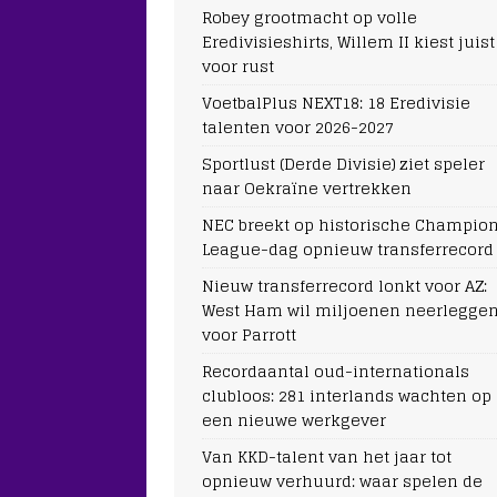
Robey grootmacht op volle
Eredivisieshirts, Willem II kiest juist
voor rust
VoetbalPlus NEXT18: 18 Eredivisie
talenten voor 2026-2027
Sportlust (Derde Divisie) ziet speler
naar Oekraïne vertrekken
NEC breekt op historische Champio
League-dag opnieuw transferrecord
Nieuw transferrecord lonkt voor AZ:
West Ham wil miljoenen neerlegge
voor Parrott
Recordaantal oud-internationals
clubloos: 281 interlands wachten op
een nieuwe werkgever
Van KKD-talent van het jaar tot
opnieuw verhuurd: waar spelen de