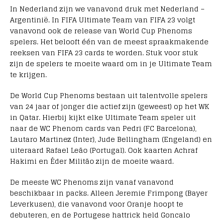
In Nederland zijn we vanavond druk met Nederland –
Argentinië. In FIFA Ultimate Team van FIFA 23 volgt
vanavond ook de release van World Cup Phenoms
spelers. Het belooft één van de meest spraakmakende
reeksen van FIFA 23 cards te worden. Stuk voor stuk
zijn de spelers te moeite waard om in je Ultimate Team
te krijgen.
De World Cup Phenoms bestaan uit talentvolle spelers
van 24 jaar of jonger die actief zijn (geweest) op het WK
in Qatar. Hierbij kijkt elke Ultimate Team speler uit
naar de WC Phenom cards van Pedri (FC Barcelona),
Lautaro Martinez (Inter), Jude Bellingham (Engeland) en
uiteraard Rafael Leão (Portugal). Ook kaarten Achraf
Hakimi en Éder Militão zijn de moeite waard.
De meeste WC Phenoms zijn vanaf vanavond
beschikbaar in packs. Alleen Jeremie Frimpong (Bayer
Leverkusen), die vanavond voor Oranje hoopt te
debuteren, en de Portugese hattrick held Goncalo