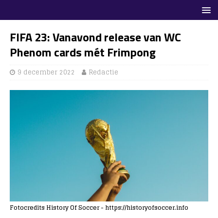
FIFA 23: Vanavond release van WC
Phenom cards mét Frimpong
9 december 2022
Redactie
Fotocredits History Of Soccer - https://historyofsoccer.info