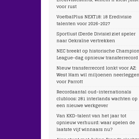
voor rust
VoetbalPlus NEXT18: 18 Eredivisie
talenten voor 2026-2027
Sportlust (Derde Divisie) ziet speler
naar Oekraïne vertrekken
NEC breekt op historische Champio
League-dag opnieuw transferrecord
Nieuw transferrecord lonkt voor AZ:
West Ham wil miljoenen neerlegge
voor Parrott
Recordaantal oud-internationals
clubloos: 281 interlands wachten op
een nieuwe werkgever
Van KKD-talent van het jaar tot
opnieuw verhuurd: waar spelen de
laatste vijf winnaars nu?