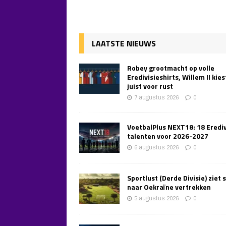
LAATSTE NIEUWS
Robey grootmacht op volle
Eredivisieshirts, Willem II kies
juist voor rust
7 augustus 2026
0
VoetbalPlus NEXT18: 18 Erediv
talenten voor 2026-2027
6 augustus 2026
0
Sportlust (Derde Divisie) ziet 
naar Oekraïne vertrekken
5 augustus 2026
0