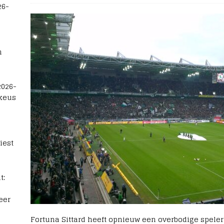
26-
n
2026-
 keus
iest
t:
eer
Fortuna Sittard heeft opnieuw een overbodige speler