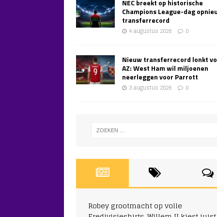
NEC breekt op historische
Champions League-dag opnie
transferrecord
4 augustus 2026
0
Nieuw transferrecord lonkt v
AZ: West Ham wil miljoenen
neerleggen voor Parrott
3 augustus 2026
0
Robey grootmacht op volle
Eredivisieshirts, Willem II kiest juist