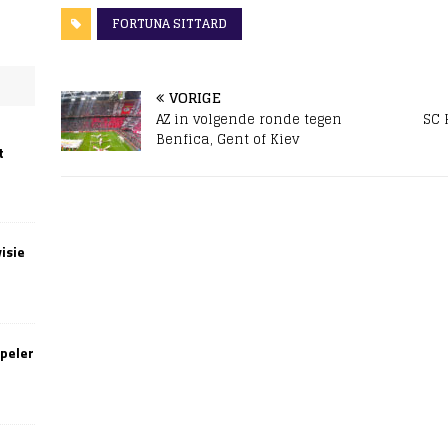
FORTUNA SITTARD
VORIGE
AZ in volgende ronde tegen
SC 
Benfica, Gent of Kiev
t
isie
speler