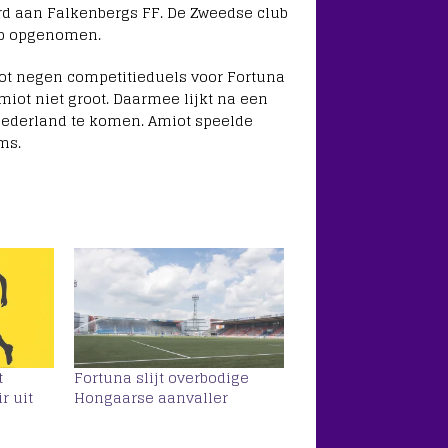
urd aan Falkenbergs FF. De Zweedse club
op opgenomen.
ot negen competitieduels voor Fortuna
Amiot niet groot. Daarmee lijkt na een
 Nederland te komen. Amiot speelde
ms.
t
Fortuna slijt overbodige
r uit
Hongaarse aanvaller