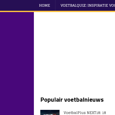
HOME
VOETBALQUIZ: INSPIRATIE V
Populair voetbalnieuws
VoetbalPlus NEXT18: 18