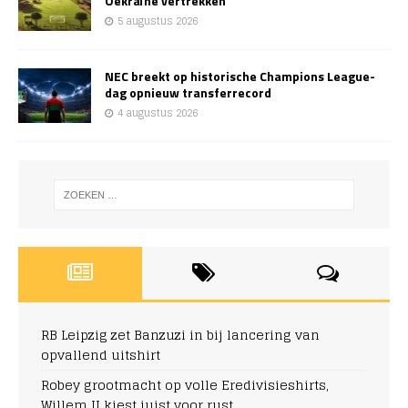
Oekraïne vertrekken
5 augustus 2026
NEC breekt op historische Champions League-
dag opnieuw transferrecord
4 augustus 2026
RB Leipzig zet Banzuzi in bij lancering van
opvallend uitshirt
Robey grootmacht op volle Eredivisieshirts,
Willem II kiest juist voor rust