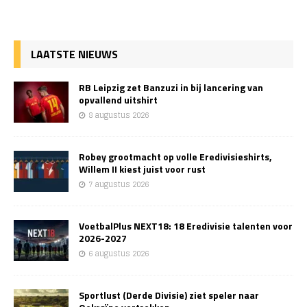
LAATSTE NIEUWS
RB Leipzig zet Banzuzi in bij lancering van
opvallend uitshirt
8 augustus 2026
Robey grootmacht op volle Eredivisieshirts,
Willem II kiest juist voor rust
7 augustus 2026
VoetbalPlus NEXT18: 18 Eredivisie talenten voor
2026-2027
6 augustus 2026
Sportlust (Derde Divisie) ziet speler naar