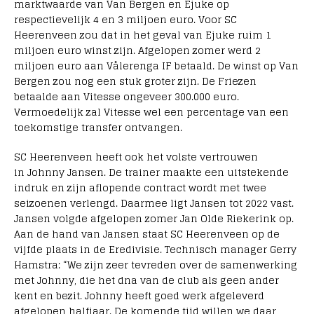
marktwaarde van Van Bergen en Ejuke op
respectievelijk 4 en 3 miljoen euro. Voor SC
Heerenveen zou dat in het geval van Ejuke ruim 1
miljoen euro winst zijn. Afgelopen zomer werd 2
miljoen euro aan Vålerenga IF betaald. De winst op Van
Bergen zou nog een stuk groter zijn. De Friezen
betaalde aan Vitesse ongeveer 300.000 euro.
Vermoedelijk zal Vitesse wel een percentage van een
toekomstige transfer ontvangen.
SC Heerenveen heeft ook het volste vertrouwen
in Johnny Jansen. De trainer maakte een uitstekende
indruk en zijn aflopende contract wordt met twee
seizoenen verlengd. Daarmee ligt Jansen tot 2022 vast.
Jansen volgde afgelopen zomer Jan Olde Riekerink op.
Aan de hand van Jansen staat SC Heerenveen op de
vijfde plaats in de Eredivisie. Technisch manager Gerry
Hamstra: “We zijn zeer tevreden over de samenwerking
met Johnny, die het dna van de club als geen ander
kent en bezit. Johnny heeft goed werk afgeleverd
afgelopen halfjaar. De komende tijd willen we daar