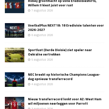
Robey grootmacht op volle Eredivisieshirts,
Willem II kiest juist voor rust
7 augustus 2026
VoetbalPlus NEXT18: 18 Eredivisie talenten voor
2026-2027
6 augustus 2026
Sportlust (Derde Divisie) ziet speler naar
Oekraïne vertrekken
5 augustus 2026
NEC breekt op historische Champions League-
dag opnieuw transferrecord
4 augustus 2026
Nieuw transferrecord lonkt voor AZ: West Ham
wil miljoenen neerleggen voor Parrott
3 augustus 2026