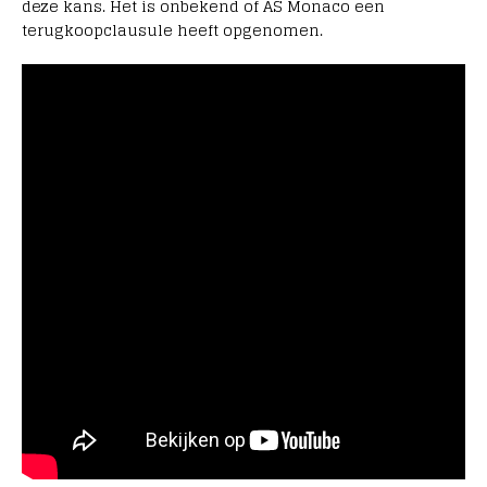
deze kans. Het is onbekend of AS Monaco een
terugkoopclausule heeft opgenomen.