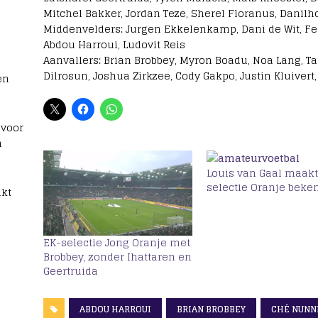
Mitchel Bakker, Jordan Teze, Sherel Floranus, Danil
Middenvelders: Jurgen Ekkelenkamp, Dani de Wit, Fe
Abdou Harroui, Ludovit Reis
Aanvallers: Brian Brobbey, Myron Boadu, Noa Lang, T
Dilrosun, Joshua Zirkzee, Cody Gakpo, Justin Kluivert
en
 voor
n
Louis van Gaal maak
selectie Oranje beke
ikt
EK-selectie Jong Oranje met
Brobbey, zonder Ihattaren en
Geertruida
ABDOU HARROUI
BRIAN BROBBEY
CHÉ NUNN