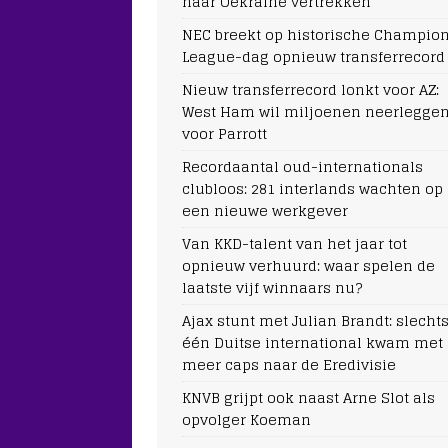
naar Oekraïne vertrekken
NEC breekt op historische Champio
League-dag opnieuw transferrecord
Nieuw transferrecord lonkt voor AZ:
West Ham wil miljoenen neerlegge
voor Parrott
Recordaantal oud-internationals
clubloos: 281 interlands wachten op
een nieuwe werkgever
Van KKD-talent van het jaar tot
opnieuw verhuurd: waar spelen de
laatste vijf winnaars nu?
Ajax stunt met Julian Brandt: slecht
één Duitse international kwam met
meer caps naar de Eredivisie
KNVB grijpt ook naast Arne Slot als
opvolger Koeman