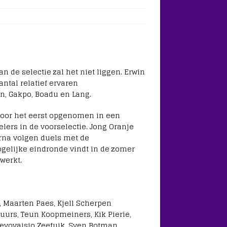
n de selectie zal het niet liggen. Erwin
ntal relatief ervaren
en, Gakpo, Boadu en Lang.
voor het eerst opgenomen in een
pelers in de voorselectie. Jong Oranje
rna volgen duels met de
ogelijke eindronde vindt in de zomer
werkt.
s, Maarten Paes, Kjell Scherpen
uurs, Teun Koopmeiners, Kik Pierie,
 Deyovaisio Zeefuik, Sven Botman,