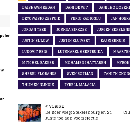
DAISHAWN REDAN
DANI DE WIT
DANILHO DOEKH
DEYOVAISIO ZEEFUIK
FERDI KADIOGLU
JAN HOEK
JORDAN TEZE
JOSHUA ZIRKZEE
JURGEN EKKELEN
speler
JUSTIN BIJLOW
JUSTIN KLUIVERT
KAJ SIERHUIS
LUDOVIT REIS
LUTSHAREL GEERTRUIDA
MAARTEN
MITCHEL BAKKER
MOHAMED IHATTAREN
MYRON
uw
SHEREL FLORANUS
SVEN BOTMAN
TAHITH CHON
THIJMEN NIJHUIS
TYRELL MALACIA
oor
VORIGE
De Boer voegt Stekelenburg en St.
Clu
Juste toe aan voorselectie