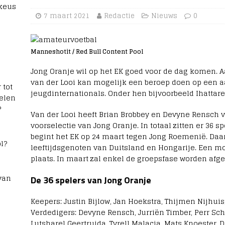
 keus
7 maart 2021
Redactie
Nieuws
0
Manneshotit / Red Bull Content Pool
Jong Oranje wil op het EK goed voor de dag komen. Aa
van der Looi kan mogelijk een beroep doen op een aa
 tot
jeugdinternationals. Onder hen bijvoorbeeld Ihattar
elen
?
Van der Looi heeft Brian Brobbey en Devyne Rensch 
voorselectie van Jong Oranje. In totaal zitten er 36 s
begint het EK op 24 maart tegen Jong Roemenië. Daa
l?
leeftijdsgenoten van Duitsland en Hongarije. Een m
plaats. In maart zal enkel de groepsfase worden afge
van
De 36 spelers van Jong Oranje
Keepers: Justin Bijlow, Jan Hoekstra, Thijmen Nijhui
Verdedigers: Devyne Rensch, Jurriën Timber, Perr Sch
Lutsharel Geertruida, Tyrell Malacia, Mats Knoester,