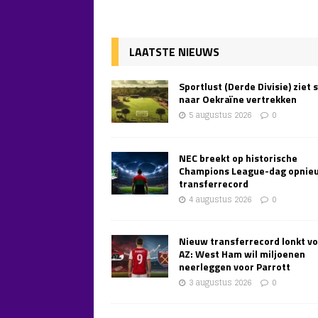
LAATSTE NIEUWS
Sportlust (Derde Divisie) ziet 
naar Oekraïne vertrekken
5 augustus 2026
0
NEC breekt op historische
Champions League-dag opnie
transferrecord
4 augustus 2026
0
Nieuw transferrecord lonkt v
AZ: West Ham wil miljoenen
neerleggen voor Parrott
3 augustus 2026
0