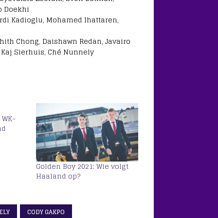
ho Doekhi
rdi Kadioglu, Mohamed Ihattaren,
ahith Chong, Daishawn Redan, Javairo
, Kaj Sierhuis, Ché Nunnely
t WK-
nd
Golden Boy 2021: Wie volgt
Haaland op?
ELY
CODY GAKPO