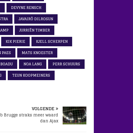
I
DEVYNE RENSCH
STRA
JAVAIRÔ DILROSUN
KAMP
JURRIËN TIMBER
KIK PIERIE
KJELL SCHERPEN
 PAES
MATS KNOESTER
 BOADU
NOA LANG
PERR SCHUURS
G
TEUN KOOPMEINERS
VOLGENDE
b Brugge straks meer waard
dan Ajax