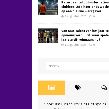
Recordaantal oud-internation
clubloos: 281 interlands wach
op een nieuwe werkgever
2 augustus 2026
0
Van KKD-talent van het jaar to
opnieuw verhuurd: waar spele
laatste vijf winnaars nu?
1 augustus 2026
0
Sportlust (Derde Divisie) ziet speler